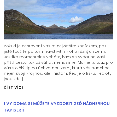
Pokud je cestování vaším největším koníčkem, pak
jistě toužíte po tom, navštívit mnoho různých zemí.
Jestliže momentálně váháte, kam se vydat na vaši
příští cestu, tak už váhat nemusíme. Máme tu totiž pro
vás skvělý tip na úchvatnou zemi, která vás nadchne
nejen svojí krajinou, ale i historií. Řeč je o Irsku. Teploty
jsou zde […]
ČÍST VÍCE
I VY DOMA SI MŮŽETE VYZDOBIT ZEĎ NÁDHERNOU
TAPISERIÍ