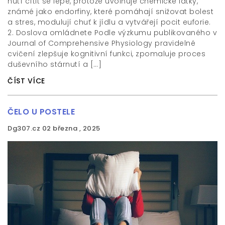
nutí cítit se lépe, protože uvolňuje chemické látky,
známé jako endorfiny, které pomáhají snižovat bolest
a stres, modulují chuť k jídlu a vytvářejí pocit euforie.
2. Doslova omládnete Podle výzkumu publikovaného v
Journal of Comprehensive Physiology pravidelné
cvičení zlepšuje kognitivní funkci, zpomaluje proces
duševního stárnutí a […]
ČÍST VÍCE
ČELO U POSTELE
Dg307.cz
02 března , 2025