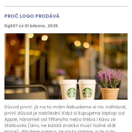
PROČ LOGO PRODÁVÁ
Dg307.cz
01 března , 2025
Důvod první: já na to mám Nebudeme si nic nalhávat,
první důvod je nabíledni. Když si kupujeme laptop od
Apple, náramek od Tiffanyho nebo třeba i kávu ze
Starbucks (ano, ne každá značka musí nutně stát
tisíce), dáváme najevo, že na to máme, a že si to