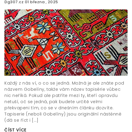
Dg307.cz
01 března , 2025
Každý z nás ví, o co se jedná. Možná je ale znáte pod
názvem Gobelíny, takže vám název tapisérie vůbec
nic neříká. Pokud ale patříte mezi ty, kteří opravdu
netuší, oč se jedná, pak budete určitě velmi
překvapeni tím, co se v dnešním článku dozvíte.
Tapiserie (neboli Gobelíny) jsou originální nástěnné
(dá se říct i […]
ČÍST VÍCE