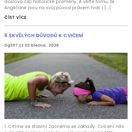
doslova čiší historické prameny. A věřte tomu, že
Angličané jsou na svůj původ právem hrdi. I […]
ČÍST VÍCE
5 SKVĚLÝCH DŮVODŮ K CVIČENÍ
Dg307.cz
02 března , 2025
1. Cítíme se šťastní Začněme se základy. Cvičení nás