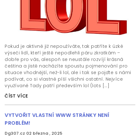
Pokud je aktivně již nepoužíváte, tak patříte k úzké
výseči lidí, kteří ještě nepodlehli páru zkratkám –
dobře pro vás, alespoň se neustále rozvíjí krásná
čeština a jistě nacházíte spoustu pojmenování pro
situace vhodnější, než-li lol, ale i tak se pojďte s námi
podívat, co si vlastně píší všichni ostatní. Nejvíce
využívané Tady patří především lol (lots […]
ČÍST VÍCE
VYTVOŘIT VLASTNÍ WWW STRÁNKY NENÍ
PROBLÉM!
Dg307.cz
02 března , 2025