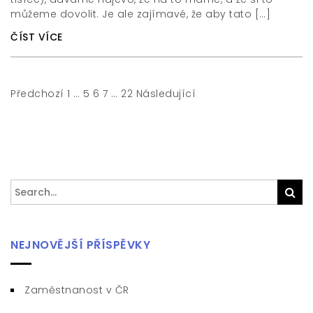
můžeme dovolit. Je ale zajímavé, že aby tato […]
ČÍST VÍCE
Stránkování
Předchozí
1
…
5
6
7
…
22
Následující
příspěvků
Search
Sea
for:
NEJNOVĚJŠÍ PŘÍSPĚVKY
Zaměstnanost v ČR