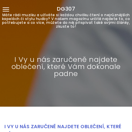
DG307
Máte rádi muziku a užíváte si každou chvilku čtení o nejrůznějších
kapelách či stylu hudby? V našem magazínu určitě najdete to, co
potřebujete a co více, můžete do něj přispívat také svými články,
zkuste to!
I Vy u nás zaručeně najdete
oblečení, které Vám dokonale
padne
I VY U NÁS ZARUČENĚ NAJDETE OBLEČENÍ, KTERÉ