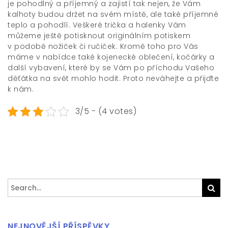
je pohodlný a příjemný a zajistí tak nejen, že Vám
kalhoty budou držet na svém místě, ale také příjemné
teplo a pohodlí. Veškeré trička a halenky Vám
můžeme ještě potisknout originálním potiskem
v podobě nožiček či ručiček. Kromě toho pro Vás
máme v nabídce také kojenecké oblečení, kočárky a
další vybavení, které by se Vám po příchodu Vašeho
děťátka na svět mohlo hodit. Proto neváhejte a přijďte
k nám.
3/5 - (4 votes)
Search
Sea
for:
NEJNOVĚJŠÍ PŘÍSPĚVKY