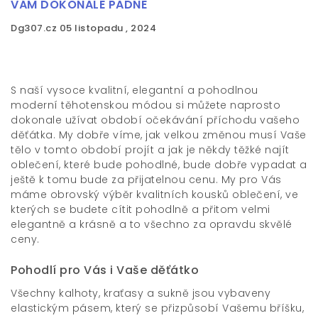
VÁM DOKONALE PADNE
Dg307.cz
05 listopadu , 2024
S naší vysoce kvalitní, elegantní a pohodlnou
moderní těhotenskou módou
si můžete naprosto
dokonale užívat období očekávání příchodu vašeho
děťátka. My dobře víme, jak velkou změnou musí Vaše
tělo v tomto období projít a jak je někdy těžké najít
oblečení, které bude pohodlné, bude dobře vypadat a
ještě k tomu bude za přijatelnou cenu. My pro Vás
máme obrovský výběr kvalitních kousků oblečení, ve
kterých se budete cítit pohodlně a přitom velmi
elegantně a krásně a to všechno za opravdu skvělé
ceny.
Pohodlí pro Vás i Vaše děťátko
Všechny kalhoty, kraťasy a sukně jsou vybaveny
elastickým pásem, který se přizpůsobí Vašemu bříšku,