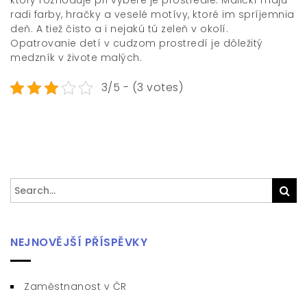
ktorý rozhoduje pri výbere je prostredie. Maličkí majú
radi farby, hračky a veselé motívy, ktoré im spríjemnia
deň. A tiež čisto a i nejakú tú zeleň v okolí.
Opatrovanie detí
v cudzom prostredí je dôležitý
medzník v živote malých.
3/5 - (3 votes)
Search
Sea
for:
NEJNOVĚJŠÍ PŘÍSPĚVKY
Zaměstnanost v ČR