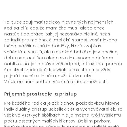
To bude zaujímať rodičov hlavne tých najmenších.
Keď sa blíži čas, že mamička musí alebo chce
nastúpiť do práce, tak jej nezostáva nič iné, než si
zariadiť pre malého, či maličkú starostlivosť niekoho
iného. Väčšinou sú to babičky, ktoré svoj čas
vnúčatám venujú, ale nie každá babička je v dnešnej
dobe nepracujúca alebo svojim synom a dcéram
nablízku. Ak je to práve váš prípad, tak uvítate pomoc
školských zariadení. Nie však je miesto a nie vždy
prijmú i menšie slniečka, než sú dva roky.
V súkromnom sektore však sú aj tieto možnosti.
Príjemné prostredie a prístup
Pre každého rodiča je základnou požiadavkou hlavne
individuálny prístup učiteliek, tiet a vychovávateliek. To
však vo všetkých škôlkach nie je možné kvôli vyššiemu
počtu ostatných malých klientov. Ďalším prvkom,