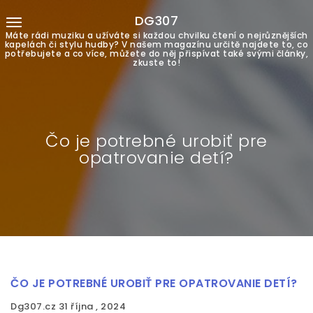
DG307
Máte rádi muziku a užíváte si každou chvilku čtení o nejrůznějších
kapelách či stylu hudby? V našem magazínu určitě najdete to, co
potřebujete a co více, můžete do něj přispívat také svými články,
zkuste to!
Čo je potrebné urobiť pre
opatrovanie detí?
ČO JE POTREBNÉ UROBIŤ PRE OPATROVANIE DETÍ?
Dg307.cz
31 října , 2024