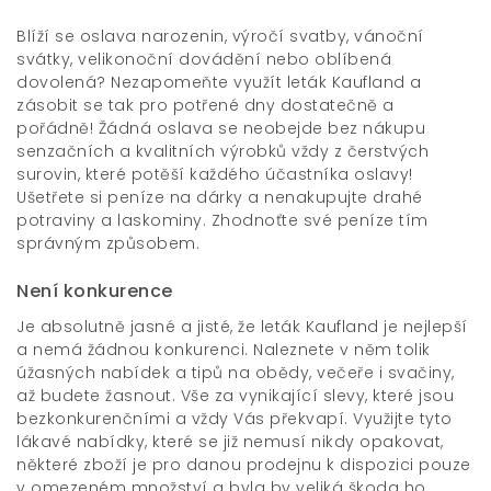
Blíží se oslava narozenin, výročí svatby, vánoční
svátky, velikonoční dovádění nebo oblíbená
dovolená? Nezapomeňte využít
leták Kaufland
a
zásobit se tak pro potřené dny dostatečně a
pořádně! Žádná oslava se neobejde bez nákupu
senzačních a kvalitních výrobků vždy z čerstvých
surovin, které potěší každého účastníka oslavy!
Ušetřete si peníze na dárky a nenakupujte drahé
potraviny a laskominy. Zhodnoťte své peníze tím
správným způsobem.
Není konkurence
Je absolutně jasné a jisté, že leták Kaufland je nejlepší
a nemá žádnou konkurenci. Naleznete v něm tolik
úžasných nabídek a tipů na obědy, večeře i svačiny,
až budete žasnout. Vše za vynikající slevy, které jsou
bezkonkurenčními a vždy Vás překvapí. Využijte tyto
lákavé nabídky, které se již nemusí nikdy opakovat,
některé zboží je pro danou prodejnu k dispozici pouze
v omezeném množství a byla by veliká škoda ho