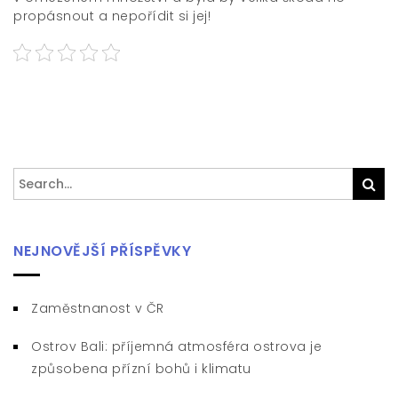
propásnout a nepořídit si jej!
Search
Sea
for:
NEJNOVĚJŠÍ PŘÍSPĚVKY
Zaměstnanost v ČR
Ostrov Bali: příjemná atmosféra ostrova je
způsobena přízní bohů i klimatu