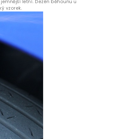
é jemnější letní. Dezén běhounu u
ký vzorek.