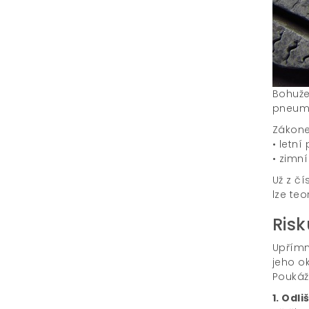
Bohuže
pneuma
Zákone
• letn
• zimn
Už z čí
lze teo
Risk
Upřímně
jeho o
Poukáž
1.
Odli