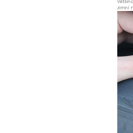
Většino
zimní 