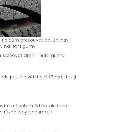
e řidičům přezouvat pouze letní
ky na letní gumy.
splňovat zimní i letní guma:
e je stále větší než 1,6 mm, tak ji
vím a životem řidiče, ale i pro
va různé typy pneumatik.