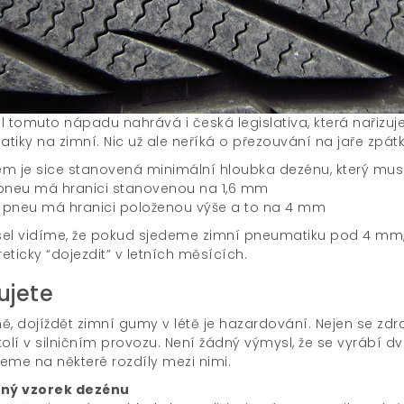
l tomuto nápadu nahrává i česká legislativa, která nařizuj
tiky na zimní. Nic už ale neříká o přezouvání na jaře zpát
m je sice stanovená minimální hloubka dezénu, který musí 
í pneu má hranici stanovenou na 1,6 mm
í pneu má hranici položenou výše a to na 4 mm
sel vidíme, že pokud sjedeme zimní pneumatiku pod 4 mm, al
reticky “dojezdit” v letních měsících.
ujete
, dojíždět zimní gumy v létě je hazardování. Nejen se zdra
kolí v silničním provozu. Není žádný výmysl, že se vyrábí d
eme na některé rozdíly mezi nimi.
šný vzorek dezénu