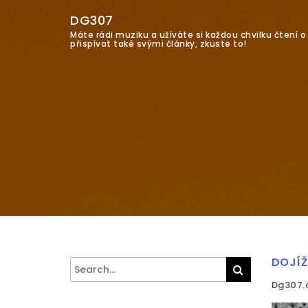
DG307
Máte rádi muziku a užíváte si každou chvilku čtení 
přispívat také svými články, zkuste to!
DOJÍŽ
Search
Search
for:
Dg307.