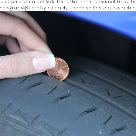
u už při prvním pohledu lze rozlišit zimní pneumatiku od t
má výraznější drážky a lamely. Jedná se často o asymetric