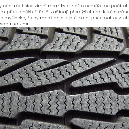
y nás trápí sice zimní mrazíky a zatím nemůžeme počítat
m, přesto někteří řidiči začínají přemýšlet nad letní sezón
je myšlenka, že by mohli dojet sjeté zimní pneumatiky v let
sadu na zimu.