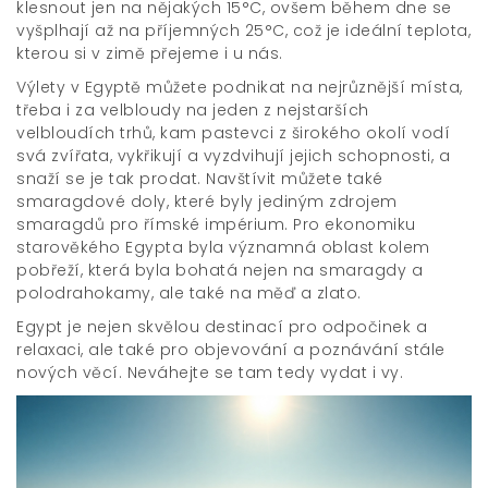
klesnout jen na nějakých 15°C, ovšem během dne se
vyšplhají až na příjemných 25°C, což je ideální teplota,
kterou si v zimě přejeme i u nás.
Výlety v Egyptě můžete podnikat na nejrůznější místa,
třeba i za velbloudy na jeden z nejstarších
velbloudích trhů, kam pastevci z širokého okolí vodí
svá zvířata, vykřikují a vyzdvihují jejich schopnosti, a
snaží se je tak prodat. Navštívit můžete také
smaragdové doly, které byly jediným zdrojem
smaragdů pro římské impérium. Pro ekonomiku
starověkého Egypta byla významná oblast kolem
pobřeží, která byla bohatá nejen na smaragdy a
polodrahokamy, ale také na měď a zlato.
Egypt je nejen skvělou destinací pro odpočinek a
relaxaci, ale také pro objevování a poznávání stále
nových věcí. Neváhejte se tam tedy vydat i vy.