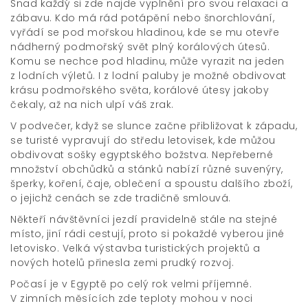
Snad každý si zde najde vyplnění pro svou relaxaci a
zábavu. Kdo má rád potápění nebo šnorchlování,
vyřádí se pod mořskou hladinou, kde se mu otevře
nádherný podmořský svět plný korálových útesů.
Komu se nechce pod hladinu, může vyrazit na jeden
z lodních výletů. I z lodní paluby je možné obdivovat
krásu podmořského světa, korálové útesy jakoby
čekaly, až na nich ulpí váš zrak.
V podvečer, když se slunce začne přibližovat k západu,
se turisté vypravují do středu letovisek, kde můžou
obdivovat sošky egyptského božstva. Nepřeberné
množství obchůdků a stánků nabízí různé suvenýry,
šperky, koření, čaje, oblečení a spoustu dalšího zboží,
o jejichž cenách se zde tradičně smlouvá.
Někteří návštěvníci jezdí pravidelně stále na stejné
místo, jiní rádi cestují, proto si pokaždé vyberou jiné
letovisko. Velká výstavba turistických projektů a
nových hotelů přinesla zemi prudký rozvoj.
Počasí je v Egyptě po celý rok velmi příjemné.
V zimních měsících zde teploty mohou v noci