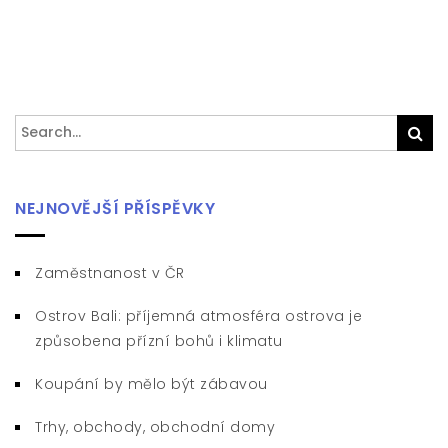
Search
Sea
for:
NEJNOVĚJŠÍ PŘÍSPĚVKY
Zaměstnanost v ČR
Ostrov Bali: příjemná atmosféra ostrova je
způsobena přízní bohů i klimatu
Koupání by mělo být zábavou
Trhy, obchody, obchodní domy