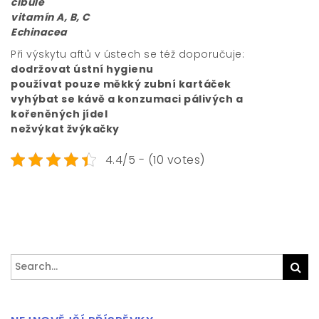
cibule
vitamín A, B, C
Echinacea
Při výskytu aftů v ústech se též doporučuje:
dodržovat ústní hygienu
používat pouze měkký zubní kartáček
vyhýbat se kávě a konzumaci pálivých a
kořeněných jídel
nežvýkat žvýkačky
4.4/5 - (10 votes)
Search
Sea
for: