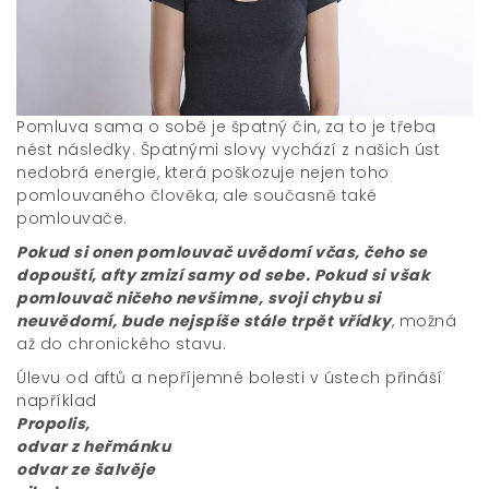
Pomluva sama o sobě je špatný čin, za to je třeba
nést následky. Špatnými slovy vychází z našich úst
nedobrá energie, která poškozuje nejen toho
pomlouvaného člověka, ale současně také
pomlouvače.
Pokud si onen pomlouvač uvědomí včas, čeho se
dopouští, afty zmizí samy od sebe. Pokud si však
pomlouvač ničeho nevšimne, svoji chybu si
neuvědomí, bude nejspíše stále trpět vřídky
, možná
až do chronického stavu.
Úlevu od aftů a nepříjemné bolesti v ústech přináší
například
Propolis,
odvar z heřmánku
odvar ze šalvěje