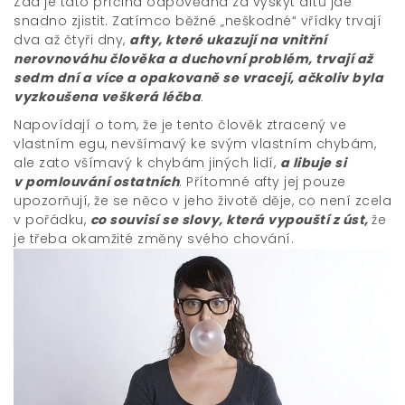
Zda je tato příčina odpovědná za výskyt aftů jde
snadno zjistit. Zatímco běžné „neškodné“ vřídky trvají
dva až čtyři dny,
afty, které ukazují na vnitřní
nerovnováhu člověka a duchovní problém, trvají až
sedm dní a více a opakovaně se vracejí, ačkoliv byla
vyzkoušena veškerá léčba
.
Napovídají o tom, že je tento člověk ztracený ve
vlastním egu, nevšímavý ke svým vlastním chybám,
ale zato všímavý k chybám jiných lidí,
a libuje si
v pomlouvání ostatních
. Přítomné afty jej pouze
upozorňují, že se něco v jeho životě děje, co není zcela
v pořádku,
co souvisí se slovy, která vypouští z úst,
že
je třeba okamžité změny svého chování.