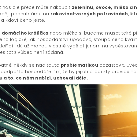
z nás ale přece může nakoupit
zeleninu, ovoce, mléko a
raději pochutnáme na
rakovinotvorných potravinách, kter
a kdoví čeho ještě.
a
domácího králíčka
nebo mléko si budeme muset také přip
je to logické, jak hospodářství upadává, stoupá cena kval
ařící lidé už mohou vlastně vydělat jenom na vypěstovan
es totiž vůbec není žádaná.
patné, někdy se nad touto
problematikou
pozastavit. Uvěd
o podpořilo hospodáře tím, že by jejich produkty pravide
u a to, co nám nabízí, uchovali déle.