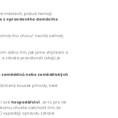
 ve městech, pokud nemají
o z opravdového domácího
domácího chovu“ nechá sehnat,
ším dáno tím, jak jsme zhýčkaní a
t a záruka pravdivosti údajů je
 zemědělců nebo zemědělských
dotčený kousek přírody, také
ží své
hospodářství
. Je to pro ně
někomu chcete zalichotit tím, že
,…) vypadají opravdu zdravě.