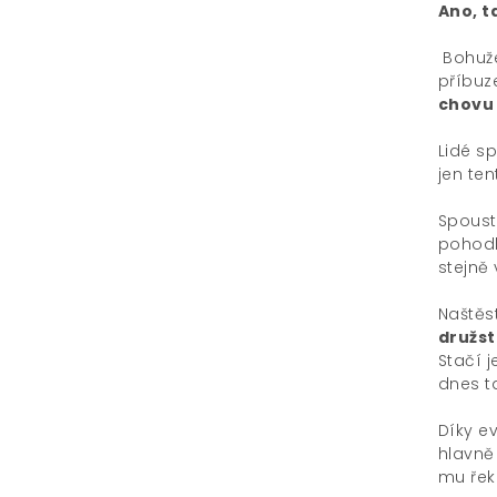
Ano, t
Bohuže
příbuz
chovu
Lidé s
jen te
Spoust
pohodln
stejně 
Naštěs
družst
Stačí 
dnes t
Díky ev
hlavně
mu řekn