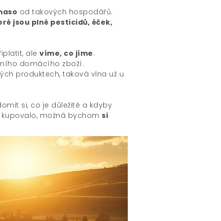
 maso
od takových hospodářů.
é jsou plné pesticidů, éček,
latit, ale
víme, co jíme
.
itního domácího zboží.
ých produktech, taková vlna už u
omit si, co je důležité a kdyby
lně kupovalo, možná bychom
si