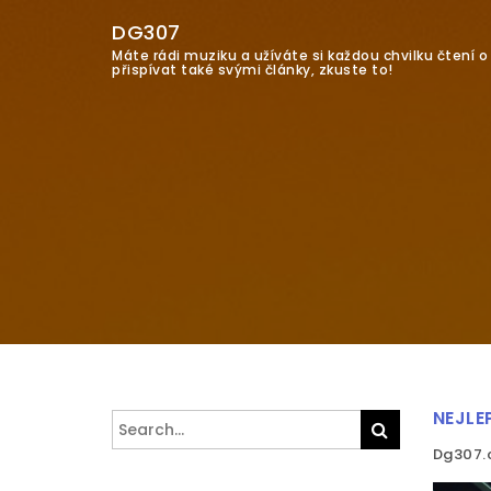
DG307
Máte rádi muziku a užíváte si každou chvilku čtení 
přispívat také svými články, zkuste to!
NEJLE
Search
Search
for:
Dg307.