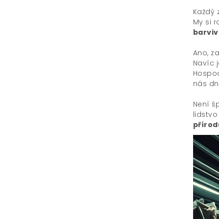
Každý 
My si 
barviv
Ano, z
Navíc 
Hospod
nás dn
Není š
lidstv
přírod