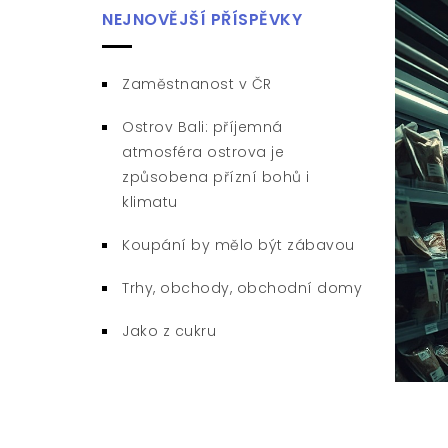
NEJNOVĚJŠÍ PŘÍSPĚVKY
Zaměstnanost v ČR
Ostrov Bali: příjemná
atmosféra ostrova je
způsobena přízní bohů i
klimatu
Koupání by mělo být zábavou
Trhy, obchody, obchodní domy
Jako z cukru