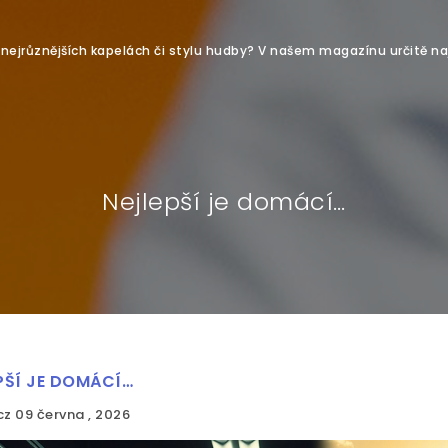
o nejrůznějších kapelách či stylu hudby? V našem magazínu určitě na
Nejlepší je domácí…
PŠÍ JE DOMÁCÍ…
cz
09 června , 2026