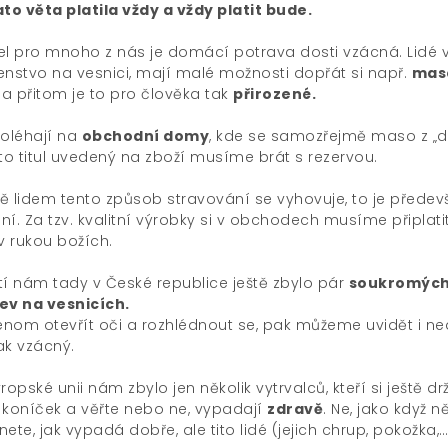
ato věta platila vždy a vždy platit bude.
l pro mnoho z nás je domácí potrava dosti vzácná. Lidé
enstvo na vesnici, mají malé možnosti dopřát si např.
mas
a přitom je to pro člověka tak
přirozené.
poléhají na
obchodní domy
, kde se samozřejmě maso z „
nto titul uvedený na zboží musíme brát s rezervou.
ě lidem tento způsob stravování se vyhovuje, to je předev
í. Za tzv. kvalitní výrobky si v obchodech musíme připlati
v rukou božích.
tí nám tady v České republice ještě zbylo pár
soukromých
ev na vesnicích.
jenom otevřít oči a rozhlédnout se, pak můžeme uvidět i ne
ak vzácný.
ropské unii nám zbylo jen několik vytrvalců, kteří si ještě dr
 koníček a věřte nebo ne, vypadají
zdravě
. Ne, jako když 
ete, jak vypadá dobře, ale tito lidé (jejich chrup, pokožka