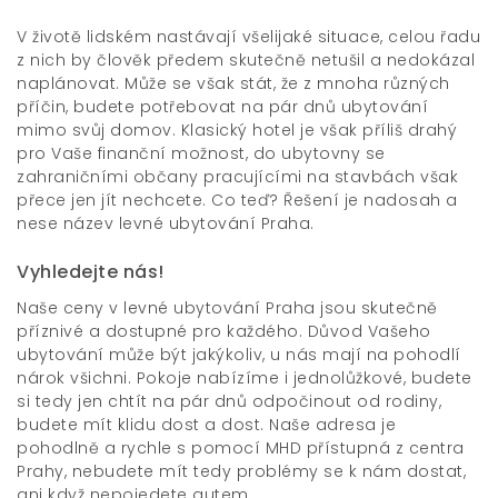
V životě lidském nastávají všelijaké situace, celou řadu
z nich by člověk předem skutečně netušil a nedokázal
naplánovat. Může se však stát, že z mnoha různých
příčin, budete potřebovat na pár dnů ubytování
mimo svůj domov. Klasický hotel je však příliš drahý
pro Vaše finanční možnost, do ubytovny se
zahraničními občany pracujícími na stavbách však
přece jen jít nechcete. Co teď? Řešení je nadosah a
nese název
levné ubytování Praha
.
Vyhledejte nás!
Naše ceny v levné ubytování Praha jsou skutečně
příznivé a dostupné pro každého. Důvod Vašeho
ubytování může být jakýkoliv, u nás mají na pohodlí
nárok všichni. Pokoje nabízíme i jednolůžkové, budete
si tedy jen chtít na pár dnů odpočinout od rodiny,
budete mít klidu dost a dost. Naše adresa je
pohodlně a rychle s pomocí MHD přístupná z centra
Prahy, nebudete mít tedy problémy se k nám dostat,
ani když nepojedete autem.