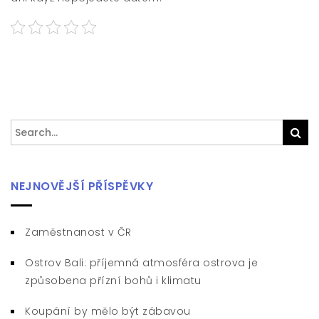
Search
Sea
for:
NEJNOVĚJŠÍ PŘÍSPĚVKY
Zaměstnanost v ČR
Ostrov Bali: příjemná atmosféra ostrova je
způsobena přízní bohů i klimatu
Koupání by mělo být zábavou