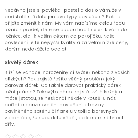
Nedávno jste si povlékali postel a došlo vám, že v
podstatě střídáte jen dva typy povlečení? Pak to
přijďte změnit k nám. My vám nabízíme celou řadu
ložních prádel
, které se budou hodit nejen k vám do
ložnice, ale i k vašim dětem do pokojíčku. Naše
povlečení je té nejvyšší kvality a za velmi nízké ceny,
kterým nedokážete odolat.
Skvělý dárek
Blíží se Vánoce, narozeniny či svátek někoho z vašich
blízkých? Pak zajisté řešíte věčný problém, jaký
darovat dárek. Co takhle darovat praktický dárek –
ložní prádlo? Takovýto dárek zajisté uvítá každý a
máte jistotou, že neskončí někde v koutě. U nás
pořídíte pouze kvalitní povlečení z bavlny,
bavlněného saténu či flanelu v tolika barevných
variantách, že nebudete vědět, po kterém sáhnout
dřív.