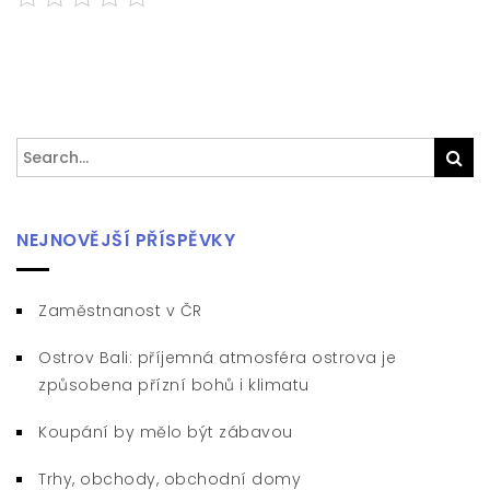
Search
Sea
for:
NEJNOVĚJŠÍ PŘÍSPĚVKY
Zaměstnanost v ČR
Ostrov Bali: příjemná atmosféra ostrova je
způsobena přízní bohů i klimatu
Koupání by mělo být zábavou
Trhy, obchody, obchodní domy