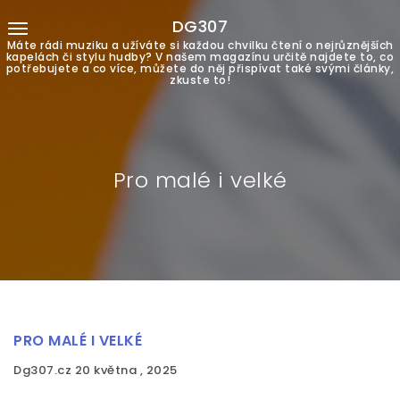
DG307
Máte rádi muziku a užíváte si každou chvilku čtení o nejrůznějších
kapelách či stylu hudby? V našem magazínu určitě najdete to, co
potřebujete a co více, můžete do něj přispívat také svými články,
zkuste to!
Pro malé i velké
PRO MALÉ I VELKÉ
Dg307.cz
20 května , 2025