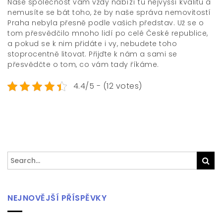
Naše společnost vám vždy nabízí tu nejvyšší kvalitu a
nemusíte se bát toho, že by naše správa nemovitostí
Praha nebyla přesně podle vašich představ. Už se o
tom přesvědčilo mnoho lidí po celé České republice,
a pokud se k nim přidáte i vy, nebudete toho
stoprocentně litovat. Přijďte k nám a sami se
přesvědčte o tom, co vám tady říkáme.
4.4/5 - (12 votes)
Search
Sea
for:
NEJNOVĚJŠÍ PŘÍSPĚVKY