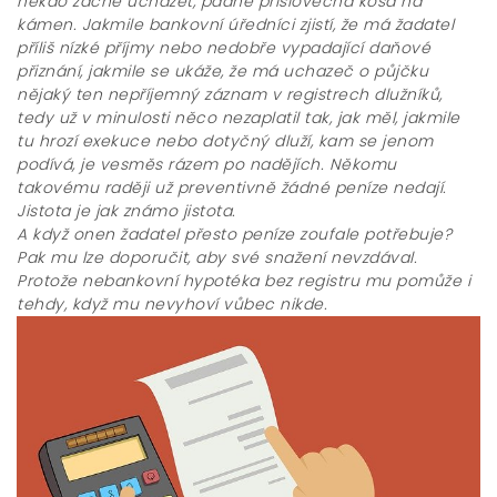
někdo začne ucházet, padne příslovečná kosa na
kámen. Jakmile bankovní úředníci zjistí, že má žadatel
příliš nízké příjmy nebo nedobře vypadající daňové
přiznání, jakmile se ukáže, že má uchazeč o půjčku
nějaký ten nepříjemný záznam v registrech dlužníků,
tedy už v minulosti něco nezaplatil tak, jak měl, jakmile
tu hrozí exekuce nebo dotyčný dluží, kam se jenom
podívá, je vesměs rázem po nadějích. Někomu
takovému raději už preventivně žádné peníze nedají.
Jistota je jak známo jistota.
A když onen žadatel přesto peníze zoufale potřebuje?
Pak mu lze doporučit, aby své snažení nevzdával.
Protože
nebankovní hypotéka bez registru
mu pomůže i
tehdy, když mu nevyhoví vůbec nikde.