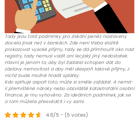
Tady jsou totiž podmínky pro získání peněz nastaveny
docela jinak než v bankách. Zde není třeba složitě
prokazovat vysoké příjmy, tady se dá přimhouřit oko nad
registry, tady nemusí vadit ani lecjaký jiný nedostatek.
Hlavní je jenom to, aby byl žadatel schopen dát do
zástavy nemovitost a aby měl alespoň takové příjmy, z
nichž bude možné hradit splátky.
Kdo splňuje aspoň toto, může si směle zažádat. A nemá-
li přemrštěné nároky nebo obzvláště katastrofální osobní
finance, je mu vyhověno. Za ideálních podmínek, jak se
o tom můžete přesvědčit i vy sami.
4.6/5 - (5 votes)