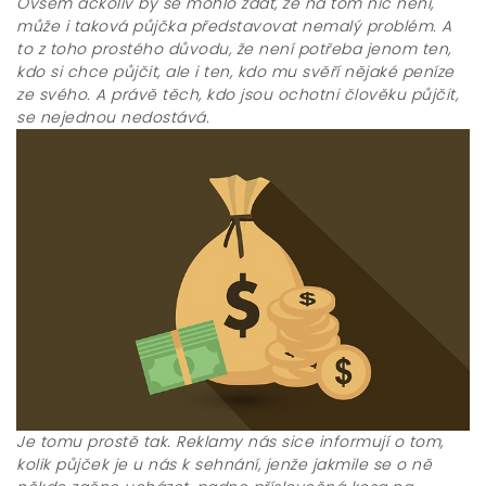
Ovšem ačkoliv by se mohlo zdát, že na tom nic není,
může i taková půjčka představovat nemalý problém. A
to z toho prostého důvodu, že není potřeba jenom ten,
kdo si chce půjčit, ale i ten, kdo mu svěří nějaké peníze
ze svého. A právě těch, kdo jsou ochotni člověku půjčit,
se nejednou nedostává.
Je tomu prostě tak. Reklamy nás sice informují o tom,
kolik půjček je u nás k sehnání, jenže jakmile se o ně