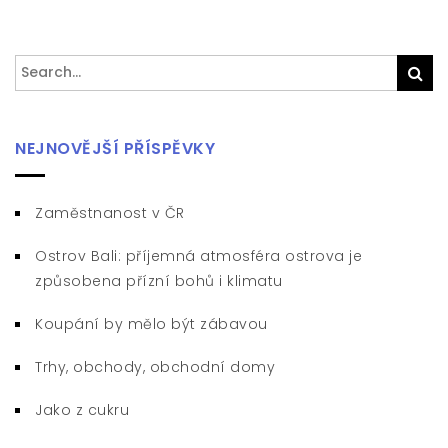
Search
Sea
for:
NEJNOVĚJŠÍ PŘÍSPĚVKY
Zaměstnanost v ČR
Ostrov Bali: příjemná atmosféra ostrova je
způsobena přízní bohů i klimatu
Koupání by mělo být zábavou
Trhy, obchody, obchodní domy
Jako z cukru