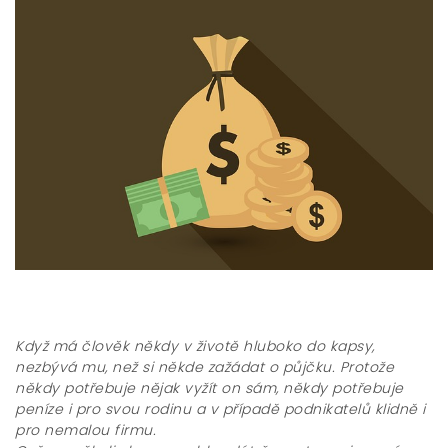
Když má člověk někdy v životě hluboko do kapsy,
nezbývá mu, než si někde zažádat o půjčku. Protože
někdy potřebuje nějak vyžít on sám, někdy potřebuje
peníze i pro svou rodinu a v případě podnikatelů klidně i
pro nemalou firmu.