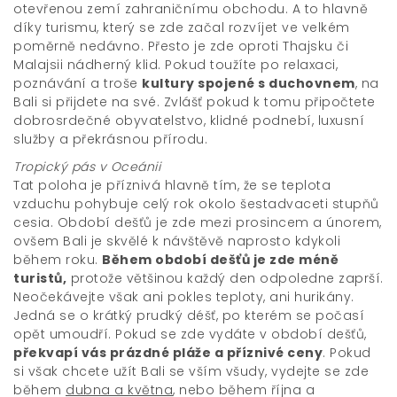
otevřenou zemí zahraničnímu obchodu. A to hlavně
díky turismu, který se zde začal rozvíjet ve velkém
poměrně nedávno. Přesto je zde oproti Thajsku či
Malajsii nádherný klid. Pokud toužíte po relaxaci,
poznávání a troše
kultury spojené s duchovnem
, na
Bali si přijdete na své. Zvlášť pokud k tomu připočtete
dobrosrdečné obyvatelstvo, klidné podnebí, luxusní
služby a překrásnou přírodu.
Tropický pás v Oceánii
Tat poloha je příznivá hlavně tím, že se teplota
vzduchu pohybuje celý rok okolo šestadvaceti stupňů
cesia. Období dešťů je zde mezi prosincem a únorem,
ovšem Bali je skvělé k návštěvě naprosto kdykoli
během roku.
Během období dešťů je zde méně
turistů,
protože většinou každý den odpoledne zaprší.
Neočekávejte však ani pokles teploty, ani hurikány.
Jedná se o krátký prudký déšť, po kterém se počasí
opět umoudří. Pokud se zde vydáte v období dešťů,
překvapí vás prázdné pláže a příznivé ceny
. Pokud
si však chcete užít Bali se vším všudy, vydejte se zde
během
dubna a května
, nebo během října a