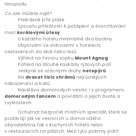
listopadu.
Co zde můžete najít?
· Překrásné bílé pláže
· Spoustu příležitostí k potápění a šnorchlování
mezi
korálovými útesy
· U každého hotelu minimálně dva bazény
· Ubytování ve vnitrozemí v hotelech,
vestavěných do skal nebo lesů
· Výhled na činnou sopku
Mount Agnug
· Pohled na dlouhé kaskády rýžových polí
· Jeskyně se vzácnými druhy
netopýrů
· Na
dvacet tisíc chrámů
nejrůznějších
náboženství a kultů
· Návštěva domorodých vesnic i s programem,
domorodým tancem
a povídání o jejich životě a
zvyklostech
· Ochutnat bezpočet místních specialit, které se
podávají jak ve vesnicích u domorodého
obyvatelstva, tak v kuchyních hotelů nebo
v restauracích na plážích. Mezi tyto pokrmy patří