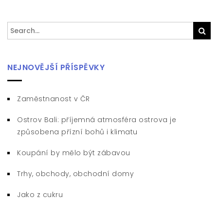
Search
Sea
for:
NEJNOVĚJŠÍ PŘÍSPĚVKY
Zaměstnanost v ČR
Ostrov Bali: příjemná atmosféra ostrova je
způsobena přízní bohů i klimatu
Koupání by mělo být zábavou
Trhy, obchody, obchodní domy
Jako z cukru