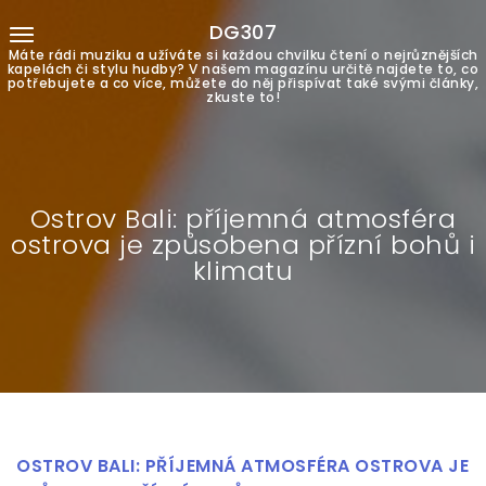
DG307
Máte rádi muziku a užíváte si každou chvilku čtení o nejrůznějších
kapelách či stylu hudby? V našem magazínu určitě najdete to, co
potřebujete a co více, můžete do něj přispívat také svými články,
zkuste to!
Ostrov Bali: příjemná atmosféra
ostrova je způsobena přízní bohů i
klimatu
OSTROV BALI: PŘÍJEMNÁ ATMOSFÉRA OSTROVA JE