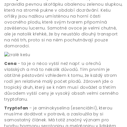
zpravidla pevnou skořápku obalenou zelenou slupkou,
která na stromě pukne v období dozrávání. Kešu
oříšky jsou nažkou umístěnou na horní části
ovocného plodu, které svým tvarem připomíná
zavěšenou lucernu. Samotné ovoce je velmi chutné,
ale je natolik křehké, že by neustálo dlouhý transport
na náš trh, proto si na něm pochutnávají pouze
domorodci.
Cena
– ta je o něco vyšší než např. u ořechů
vlašských a má to několik důvodů. Tím prvním je
obtížné pěstování vzhledem k tomu, že každý strom
rodí jen relativně malý počet plodů. Zároveň jde o
tropický druh, který se k nám musí dovážet a třetím
důvodem vyšší ceny je vysoký obsah velmi cenného
tryptofanu.
Tryptofan
– je aminokyselina (esenciální), kterou
musíme dodávat v potravě, a zasloužila by si
samostatný článek. Má totiž značný význam pro
tvorbu hormonu serotoninu a melatoninu v lidském