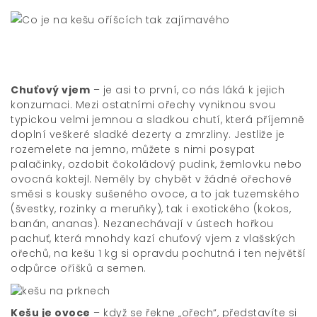
Chuťový vjem
– je asi to první, co nás láká k jejich
konzumaci. Mezi ostatními ořechy vyniknou svou
typickou velmi jemnou a sladkou chutí, která příjemně
doplní veškeré sladké dezerty a zmrzliny. Jestliže je
rozemelete na jemno, můžete s nimi posypat
palačinky, ozdobit čokoládový pudink, žemlovku nebo
ovocná koktejl. Neměly by chybět v žádné ořechové
směsi s kousky sušeného ovoce, a to jak tuzemského
(švestky, rozinky a meruňky), tak i exotického (kokos,
banán, ananas). Nezanechávají v ústech hořkou
pachuť, která mnohdy kazí chuťový vjem z vlašských
ořechů, na
kešu 1 kg
si opravdu pochutná i ten největší
odpůrce oříšků a semen.
Kešu je ovoce
– když se řekne „ořech“, představíte si