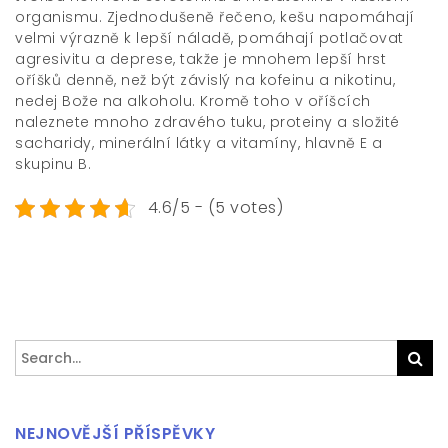
organismu. Zjednodušeně řečeno, kešu napomáhají
velmi výrazně k lepší náladě, pomáhají potlačovat
agresivitu a deprese, takže je mnohem lepší hrst
oříšků denně, než být závislý na kofeinu a nikotinu,
nedej Bože na alkoholu. Kromě toho v oříšcích
naleznete mnoho zdravého tuku, proteiny a složité
sacharidy, minerální látky a vitamíny, hlavně E a
skupinu B.
4.6/5 - (5 votes)
Search
Sea
for:
NEJNOVĚJŠÍ PŘÍSPĚVKY