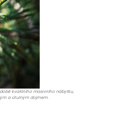
době kvalitního masivního nábytku,
jivým a útulným dojmem.