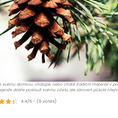
e svému domovu, chalupě, nebo chatě tradiční materiál v po
nejenže dobře poslouží svému účelu, ale zároveň působí hře
4.4/5 - (9 votes)