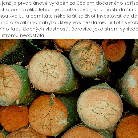
, jenž je prvoplánově vyráběn za účelem dočasného zaříze
st a po několika letech je opotřebován, s nutností dalšího n
nou kvalitu a odmítáte několikrát za život investovat do da
ího a kvalitního nábytku, který vás nezklame. Je totiž vy
ího řadu kladných vlastností. Borovice jako strom vyhled
a stromů neobstála.