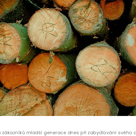
a zákazníků
mladší generace dnes
při zabydlování svého d