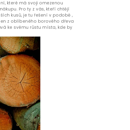
ní, které má svoji omezenou
ákupu. Pro ty z vás, kteří chtějí
lších kusů, je tu řešení v podobě
,
roben z oblíbeného borového dřeva
ává ke svému růstu místa, kde by