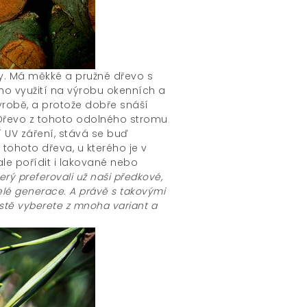
y. Má měkké a pružné dřevo s
ho využití na výrobu okenních a
ýrobě, a protože dobře snáší
 Dřevo z tohoto odolného stromu
 UV záření, stává se buď
tohoto dřeva, u kterého je v
le pořídit i lakované nebo
terý preferovali už naši předkové,
celé generace. A právě s takovými
stě vyberete z mnoha variant a