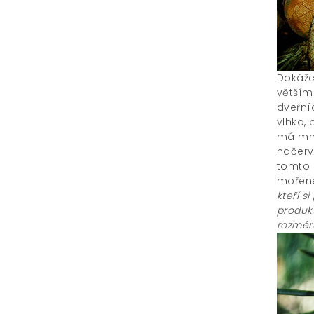
Dokáže
větším
dveřní
vlhko,
má mno
načerv
tomto 
mořené
kteří s
produk
rozměr