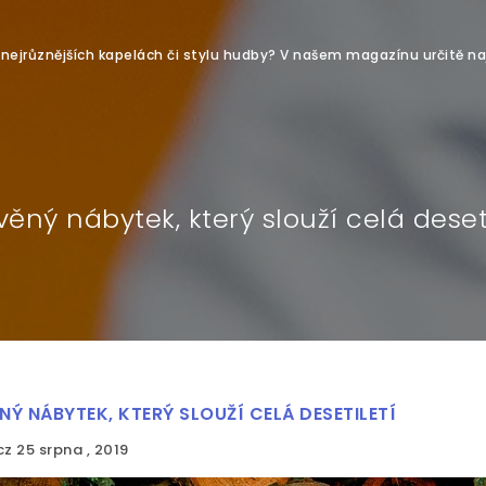
o nejrůznějších kapelách či stylu hudby? V našem magazínu určitě na
věný nábytek, který slouží celá deseti
NÝ NÁBYTEK, KTERÝ SLOUŽÍ CELÁ DESETILETÍ
cz
25 srpna , 2019