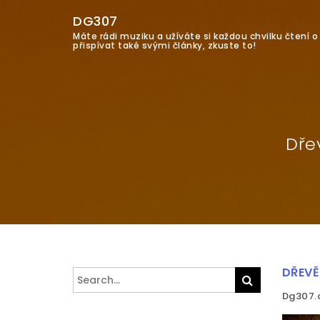
DG307
Máte rádi muziku a užíváte si každou chvilku čtení 
přispívat také svými články, zkuste to!
Dře
DŘEVĚ
Search
Search
for:
Dg307.