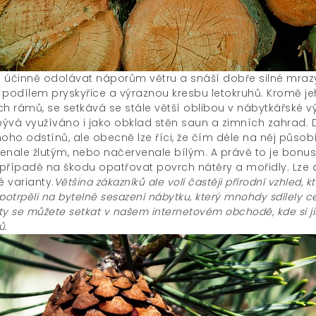
 účinně odolávat náporům větru a snáší dobře silné mraz
 podílem pryskyřice a výraznou kresbu letokruhů. Kromě je
ch rámů, se setkává se stále větší oblibou v nábytkářské v
 bývá využíváno i jako obklad stěn saun a zimních zahrad.
ho odstínů, ale obecně lze říci, že čím déle na něj působí
enale žlutým, nebo načervenale bílým. A právě to je bonus 
případě na škodu opatřovat povrch nátěry a mořidly. Lze a
 varianty.
Většina zákazníků ale volí častěji přírodní vzhled, k
i potrpěli na bytelné sesazení nábytku, který mnohdy sdílely 
ty se můžete setkat v našem internetovém obchodě, kde si ji
ů.