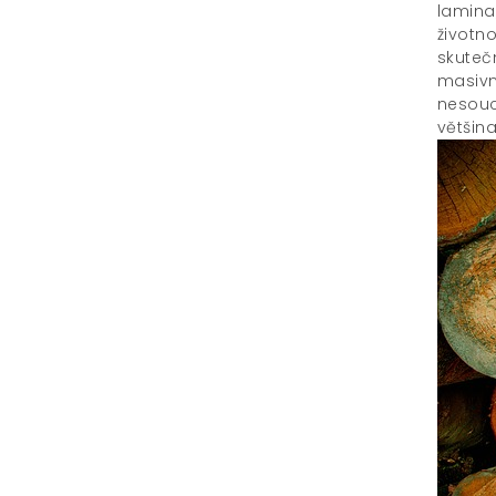
lamina
životno
skuteč
masivn
nesouc
většin