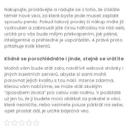
Nakupujte, prodávejte a radujte se z toho, že získáte
téměř nové věci, za které byste jinde museli zaplatit
spoustu peněz. Pokud takový prodej či nákup máte již
vyzkoušen a zabrousili jste čirou náhodou na náš web,
určitě pro vás bude milým překvapením, jak pěkně,
inteligentně a přehledně je uspořádán. A právě proto
přitahuje kolik klientů.
Klidně se porozhlédněte i jinde, stejně se vrátíte
Možná vám bude stát zato, navštívit webové stránky i
jiných inzertních serverů, abyste si sami mohli
porovnat jejich kvalitu s tou naší.
Inzerce zdarma
,
kterou vám nabízíme, se může stát skvělým
“způsobem života” pro celou vaši rodinu. V podstatě
už jen to, že ji budete moci oblékat za pakatel a věci,
které nezničíte, nebo vezmete pouze párkrát na sebe,
opět prodat dál, je určitě báječná věc.