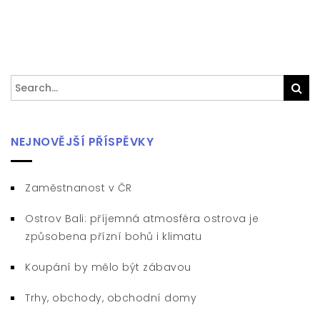
Search
Sea
for:
NEJNOVĚJŠÍ PŘÍSPĚVKY
Zaměstnanost v ČR
Ostrov Bali: příjemná atmosféra ostrova je
způsobena přízní bohů i klimatu
Koupání by mělo být zábavou
Trhy, obchody, obchodní domy