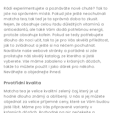
Rádi experimentujete a poznáváte nové chutě? Tak to
jste na správném místě. Pokud jste ještě neochutnali
matcha tea
, tak teď je ta správná doba to zkusit.
Nejen, že obsahuje celou řadu důležitých vitamínů a
antioxidantů, ale také Vám dodá potřebnou energii,
protože obsahuje kofein. Pokud se tedy potřebujete
dlouho do noci učit, tak to je pro Vás skvělá příležitost,
jak to zvládnout a ještě si na něčem pochutnat.
Navštivte naše webové stránky a pořádně si zde
prolistujte náš skvělý katalog, ze kterého si jistě
vyberete. Vše máme zabaleno v krásných dózách,
takže to můžete použít i jako dárek pro někoho.
Neváhejte a objednejte ihned.
Prvotřídní kvalita
Matcha tea je velice kvalitní zelený čaj, který je už
hodně dlouho známý a oblíbený. U nás si jej můžete
objednat za velice příjemné ceny, které se Vám budou
jistě líbit. Máme pro Vás připravené varianty v
krásných dózách. Rozhodně na nic nečekejte a