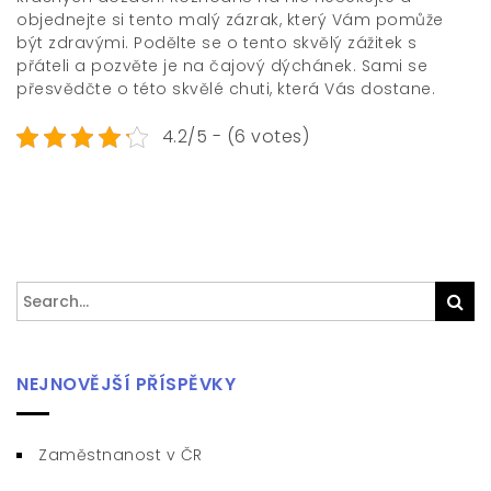
objednejte si tento malý zázrak, který Vám pomůže
být zdravými. Podělte se o tento skvělý zážitek s
přáteli a pozvěte je na čajový dýchánek. Sami se
přesvědčte o této skvělé chuti, která Vás dostane.
4.2/5 - (6 votes)
Search
Sea
for:
NEJNOVĚJŠÍ PŘÍSPĚVKY
Zaměstnanost v ČR