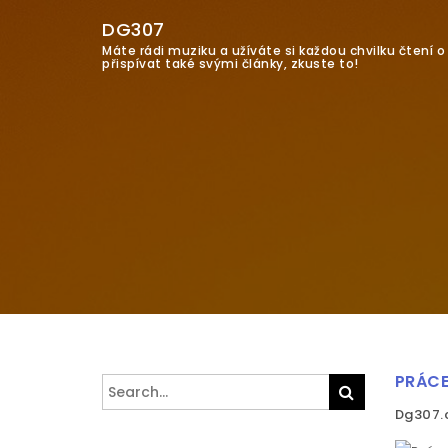
DG307
Máte rádi muziku a užíváte si každou chvilku čtení 
přispívat také svými články, zkuste to!
PRÁCE
Search
Search
for:
Dg307.