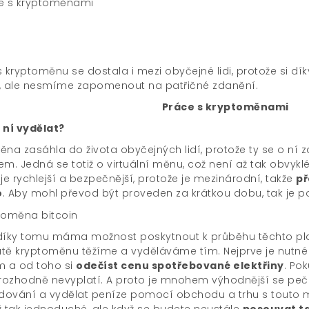
s kryptoměnu se dostala i mezi obyčejné lidi, protože si d
, ale nesmíme zapomenout na patřičné zdanění.
Práce s kryptoměnami
 ní vydělat?
na zasáhla do života obyčejných lidí, protože ty se o ní za
m. Jedná se totiž o virtuální měnu, což není až tak obvykl
je rychlejší a bezpečnější, protože je mezinárodní, takže
př
o
. Aby mohl převod být proveden za krátkou dobu, tak je p
díky tomu máma možnost poskytnout k průběhu těchto pla
tě kryptoměnu těžíme a vyděláváme tím. Nejprve je nutné 
m a od toho si
odečíst cenu spotřebované elektřiny
. Po
 rozhodně nevyplatí. A proto je mnohem výhodnější se peč
ování a vydělat peníze pomocí obchodu a trhu s touto 
ž tak jednoduché, ale když se budete neustále
posouvat t