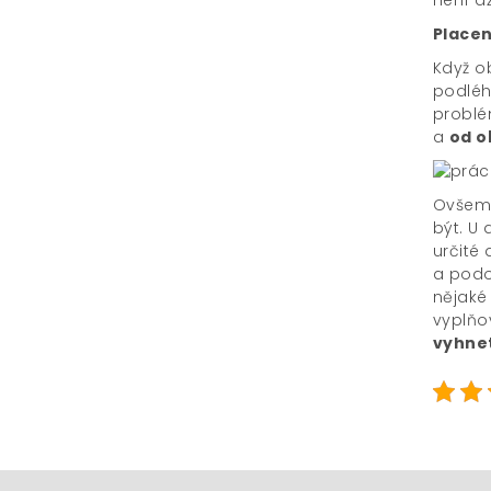
Placen
Když o
podléh
problé
a
od o
Ovšem 
být. U
určité
a podo
nějaké 
vyplňo
vyhne