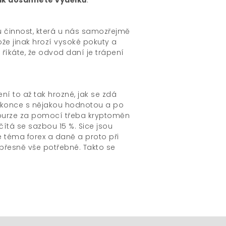
 činnost, která u nás samozřejmě
e jinak hrozí vysoké pokuty a
říkáte, že odvod daní je trápení
í to až tak hrozné, jak se zdá
 Dokonce s nějakou hodnotou a po
 burze za pomocí třeba kryptoměn
ítá se sazbou 15 %. Sice jsou
je téma
forex a daně
a proto při
přesně vše potřebné. Takto se