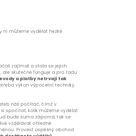
íky ní můžeme vydělat hezké
čali zajímat a stala se jejich
é, ale skutečně funguje a pro řadu
evody a platby netrvají tak
otřeba výkon výpočetní techniky.
teb náš počítač, čímž v
si spočítat, kolik můžeme vydělat
kud bude suma záporná, tak se
livě vzdělávat ohledně
měnou. Provést úspěšný obchod
ak dosáhnete výdělků
.