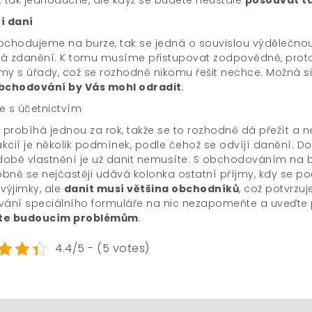
í daní
bchodujeme na burze, tak se jedná o souvislou výdělečnou
á zdanění. K tomu musíme přistupovat zodpovědně, protož
my s úřady, což se rozhodně nikomu řešit nechce. Možná si 
bchodování by Vás mohl odradit
.
probíhá jednou za rok, takže se to rozhodně dá přežít a nen
 akcií je několik podmínek, podle čehož se odvíjí danění.
 době vlastnění je už danit nemusíte. S obchodováním na
bně se nejčastěji udává kolonka ostatní příjmy, kdy se poč
výjimky, ale
danit musí většina obchodníků
, což potvrzu
vání speciálního formuláře na nic nezapomeňte a uveďte 
te budoucím problémům
.
4.4/5 - (5 votes)