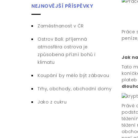
NEJNOVĚJŠÍ PŘÍSPĚVKY
Zaměstnanost v ČR
Práce 
peníze
Ostrov Bali: příjemná
atmosféra ostrova je
způsobena přízní bohů i
Jak na
klimatu
Tato mě
koníčke
Koupání by mělo být zábavou
plateb 
dlouh
Trhy, obchody, obchodní domy
Jako z cukru
Právě 
podsta
těžení
těžení
obchod
není a