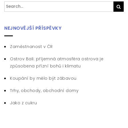
Search
Sea
for:
NEJNOVĚJŠÍ PŘÍSPĚVKY
Zaměstnanost v ČR
Ostrov Bali: příjemná atmosféra ostrova je
způsobena přízní bohů i klimatu
Koupání by mělo být zábavou
Trhy, obchody, obchodní domy
Jako z cukru