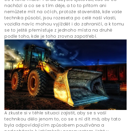
nachází a co se s tím děje, a to to přitom ani
nemůžete mít na očích, protože staveniště, kde vaše
technika působí, jsou rozeseta po celé naší vlasti,
vozidla navíc mohou vyjíždět i do zahraničí, a k tomu
se to ještě přemísťuje z jednoho místa na druhé
podle toho, kde je toho zrovna zapotřebí.
A zkuste si v téhle situaci zajistit, aby se s vaší
technikou dělo jenom to, co se s ní dít má, aby tato
byla odpovídajícím způsobem používána a