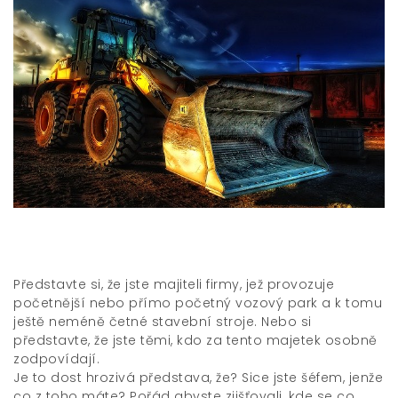
Představte si,
že jste majiteli
firmy, jež provozuje
početnější nebo přímo početný vozový park a k tomu
ještě neméně četné stavební stroje. Nebo si
představte, že jste těmi, kdo za tento majetek osobně
zodpovídají.
Je to dost hrozivá představa, že? Sice jste šéfem, jenže
co z toho máte? Pořád abyste zjišťovali, kde se co