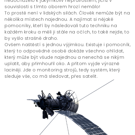
nedocházelo k jakýmkoliv nepravostem, jichž v
souvislosti s tímto oborem hrozí nemálo!
To prostě není v lidských silách. Člověk nemůže být na
několika místech najednou. A najímat si nějaké
pomocníky, kteří by následovali tuto techniku na
každém kroku a měli ji stále na očích, to také nejde, to
by vyšlo strašně draho.
Ovšem naštěstí s jednou výjimkou. Existuje i pomocník,
který to odpovědné osobě dokáže všechno ohlídat,
který může být všude najednou a nenechá se nikým
uplatit, aby přimhouřil oko. A přitom vyjde výrazně
laciněji. Jde o
monitoring strojů
, tedy systém, který
sleduje vše, co má sledovat, přes satelit.