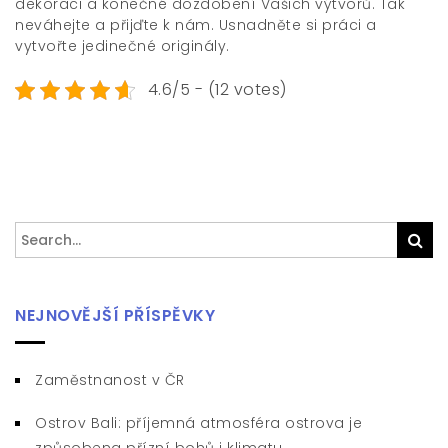
dekoraci a konečné dozdobení Vašich výtvorů. Tak
neváhejte a přijďte k nám. Usnadněte si práci a
vytvořte jedinečné originály.
4.6/5 - (12 votes)
Search
Sea
for:
NEJNOVĚJŠÍ PŘÍSPĚVKY
Zaměstnanost v ČR
Ostrov Bali: příjemná atmosféra ostrova je