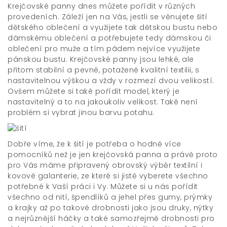
Krejčovské panny dnes můžete pořídit v různých
provedeních. Záleží jen na Vás, jestli se věnujete šití
dětského oblečení a využijete tak dětskou bustu nebo
dámskému oblečení a potřebujete tedy dámskou či
oblečení pro muže a tím pádem nejvíce využijete
pánskou bustu. Krejčovské panny jsou lehké, ale
přitom stabilní a pevné, potažené kvalitní textilii, s
nastavitelnou výškou a vždy v rozmezí dvou velikostí.
Ovšem můžete si také pořídit model, který je
nastavitelný a to na jakoukoliv velikost. Také není
problém si vybrat jinou barvu potahu.
Dobře víme, že k šití je potřeba o hodně více
pomocníků než je jen krejčovská panna a právě proto
pro Vás máme připravený obrovský výběr textilní i
kovové galanterie, ze které si jistě vyberete všechno
potřebné k Vaší práci i Vy. Můžete si u nás pořídit
všechno od nití, špendlíků a jehel přes gumy, prýmky
a krajky až po takové drobnosti jako jsou druky, nýtky
a nejrůznější háčky a také samozřejmě drobnosti pro