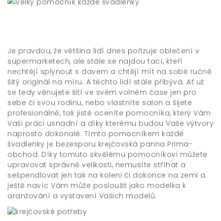
Je pravdou, že většina lidí dnes pořizuje oblečení v
supermarketech, ale stále se najdou tací, kteří
nechtějí splynout s davem a chtějí mít na sobě ručně
šitý originál na míru. A těchto lidí stále přibývá. Ať už
se tedy věnujete šití ve svém volném čase jen pro
sebe či svou rodinu, nebo vlastníte salon a šijete
profesionálně, tak jistě oceníte pomocníka, který Vám
Vaši práci usnadní a díky kterému budou Vaše výtvory
naprosto dokonalé. Tímto pomocníkem každé
švadlenky je bezesporu krejčovská panna
Prima-
obchod
. Díky tomuto skvělému pomocníkovi můžete
upravovat správně velikosti, nemusíte stříhat a
sešpendlovat jen tak na koleni či dokonce na zemi a
ještě navíc Vám může posloužit jako modelka k
aranžování a vystavení Vašich modelů.