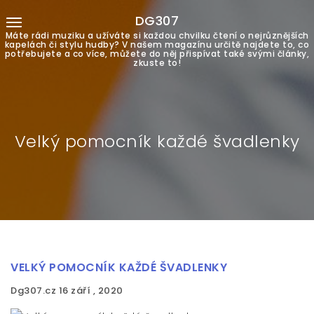
DG307
Máte rádi muziku a užíváte si každou chvilku čtení o nejrůznějších
kapelách či stylu hudby? V našem magazínu určitě najdete to, co
potřebujete a co více, můžete do něj přispívat také svými články,
zkuste to!
Velký pomocník každé švadlenky
VELKÝ POMOCNÍK KAŽDÉ ŠVADLENKY
Dg307.cz
16 září , 2020