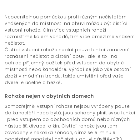
Neocenitelnou pomůckou proti různým nečistotám
vnášených do místnosti na obuvi můžou být čistící
vstupní rohože. Čím více vstupních rohoží
rozmístíme kolem vchodů, tím více omezíme vnášení
nečistot.
Čistící vstupní rohože neplní pouze funkci zamezení
roznášení nečistot a čištění obuvi, ale je to i na
pohled příjemný požitek před vstupem do obytné
místnosti nebo kanceláře. Výrábí se jako vše ostatní
zboží v módním trendu, takže umístění před vaše
dveře je účelné a hezké.
Rohože nejen v obytních domech
Samozřejmě,
vstupní rohože
nejsou vyráběny pouze
do kanceláří nebo bytů, jsou schopny plnit svou funkci
i před vstupem do obchodních domů nebo různých
nástupišť, divadel a kin. Čistící rohože jsou tam
zaváděny v několika zónách, čímž se eliminuje
podstatné množství nečistot z obuvi návštěvníků.