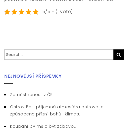
5/5 - (1 vote)
Search
Sea
for:
NEJNOVĚJŠÍ PŘÍSPĚVKY
Zaměstnanost v ČR
Ostrov Bali: příjemná atmosféra ostrova je
způsobena přízní bohů i klimatu
Koupání by mělo být zábavou