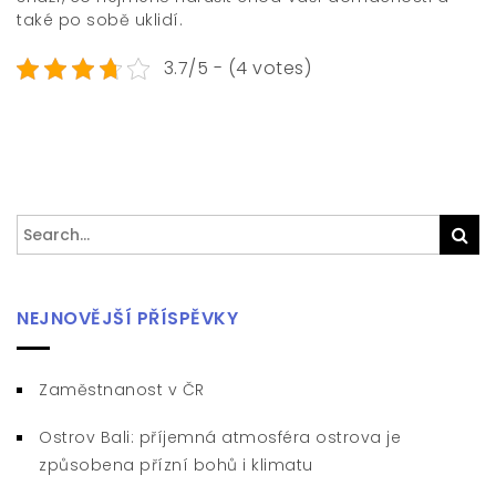
také po sobě uklidí.
3.7/5 - (4 votes)
Search
Sea
for:
NEJNOVĚJŠÍ PŘÍSPĚVKY
Zaměstnanost v ČR
Ostrov Bali: příjemná atmosféra ostrova je
způsobena přízní bohů i klimatu