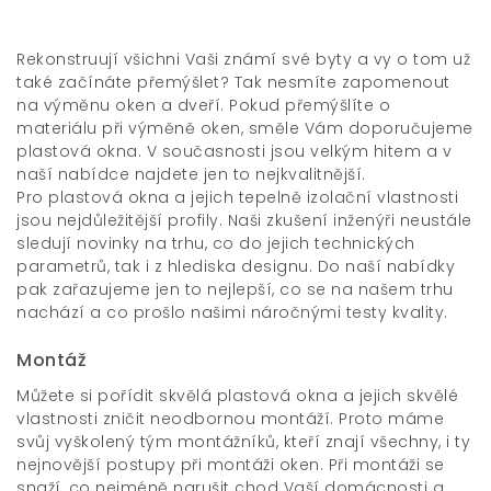
Rekonstruují všichni Vaši známí své byty a vy o tom už
také začínáte přemýšlet? Tak nesmíte zapomenout
na výměnu oken a dveří. Pokud přemýšlíte o
materiálu při výměně oken, směle Vám doporučujeme
plastová okna. V současnosti jsou velkým hitem a v
naší nabídce najdete jen to nejkvalitnější.
Pro plastová okna a jejich tepelně izolační vlastnosti
jsou nejdůležitější profily. Naši zkušení inženýři neustále
sledují novinky na trhu, co do jejich technických
parametrů, tak i z hlediska designu. Do naší nabídky
pak zařazujeme jen to nejlepší, co se na našem trhu
nachází a co prošlo našimi náročnými testy kvality.
Montáž
Můžete si pořídit skvělá
plastová okna
a jejich skvělé
vlastnosti zničit neodbornou montáží. Proto máme
svůj vyškolený tým montážníků, kteří znají všechny, i ty
nejnovější postupy při montáži oken. Při montáži se
snaží, co nejméně narušit chod Vaší domácnosti a