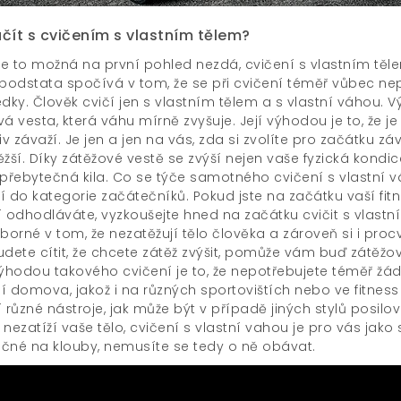
čít s cvičením s vlastním tělem?
 se to možná na první pohled nezdá, cvičení s vlastním těle
podstata spočívá v tom, že se při cvičení téměř vůbec nepo
dky. Člověk cvičí jen s vlastním tělem a s vlastní váhou. V
á vesta, která váhu mírně zvyšuje. Její výhodou je to, že je
iv závaží. Je jen a jen na vás, zda si zvolíte pro začátku z
žší. Díky zátěžové vestě se zvýší nejen vaše fyzická kondice
přebytečná kila. Co se týče samotného cvičení s vlastní váh
í do kategorie začátečníků. Pokud jste na začátku vaší fit
í odhodláváte, vyzkoušejte hned na začátku cvičit s vlastn
borné v tom, že nezatěžují tělo člověka a zároveň si i proc
udete cítit, že chcete zátěž zvýšit, pomůže vám buď zátěžov
výhodou takového cvičení je to, že nepotřebujete téměř žádn
í domova, jakož i na různých sportovištích nebo ve fitness
 různé nástroje, jak může být v případě jiných stylů posilov
nezatíží vaše tělo, cvičení s vlastní vahou je pro vás jako 
čné na klouby, nemusíte se tedy o ně obávat.