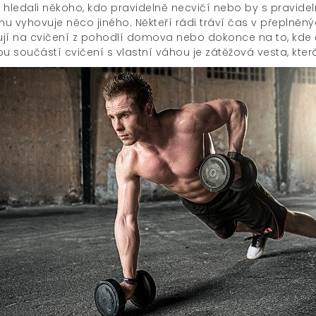
 hledali někoho, kdo pravidelně necvičí nebo by s pravidel
 vyhovuje něco jiného. Někteří rádi tráví čas v přeplněných
jí na cvičení z pohodlí domova nebo dokonce na to, kde č
ou součástí cvičení s vlastní váhou je
zátěžová vesta
, kte