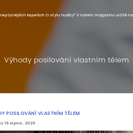
o nejrůznějších kapelách či stylu hudby? V našem magazínu určitě na
Výhody posilování vlastním tělem
Y POSILOVÁNÍ VLASTNÍM TĚLEM
cz
16 srpna , 2020