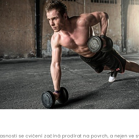
asnosti se cvičení začíná prodírat na povrch, a nejen ve 