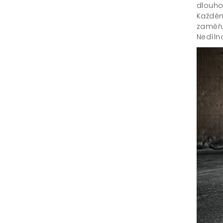
dlouho
Každému
zaměřu
Nedíln