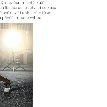
ným cvičením chtěl začít.
 fitness centrech, jiní se zase
lověk cvičí s vlastním tělem.
rá přináší mnoho výhod!