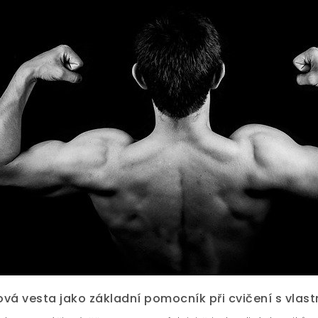
vá vesta jako základní pomocník při cvičení s vlast