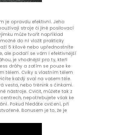
m je opravdu efektivní. Jeho
užívají stroje či jiné posilovací
ýjimku může tvořit například
 možné do ní vložit prakticky
ávaží 5 kilové nebo upřednostníte
, ale podaří se vám i efektivnější
ou, je vhodnější pro ty, kteří
ness dráhy a zatím se pouze ke
ím tělem. Cviky s vlastním tělem
vičíte každý sval na vašem těle.
á vesta, nebo trénink s činkami.
é nástroje. Cvičit, můžete tak z
 centrech, nepotřebujete však ke
ání. Pokud hledáte cvičení, při
stvořené. Bonusem je to, že je