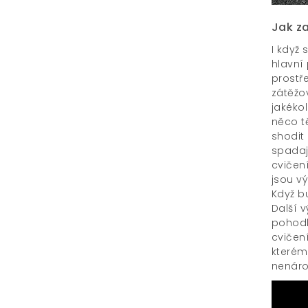
Jak za
I když
hlavní 
prostře
zátěžov
jakékol
něco tě
shodit 
spadaj
cvičen
jsou vý
Když b
Další 
pohodl
cvičení
kterém 
nenáro