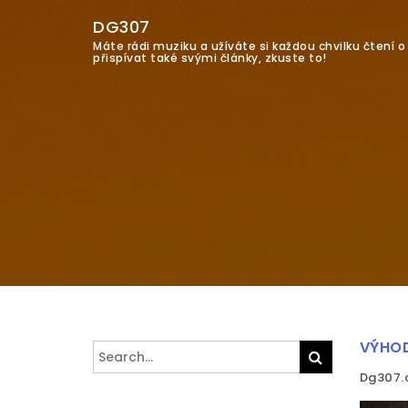
DG307
Máte rádi muziku a užíváte si každou chvilku čtení 
přispívat také svými články, zkuste to!
VÝHOD
Search
Search
for:
Dg307.