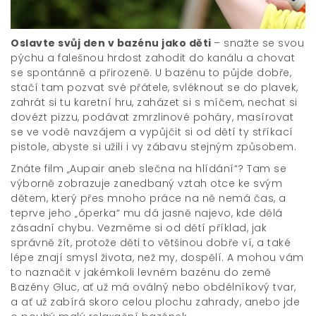
Oslavte svůj den v bazénu jako děti
– snažte se svou
pýchu a falešnou hrdost zahodit do kanálu a chovat
se spontánně a přirozeně. U bazénu to půjde dobře,
stačí tam pozvat své přátele, svléknout se do plavek,
zahrát si tu karetní hru, zaházet si s míčem, nechat si
dovézt pizzu, podávat zmrzlinové poháry, masírovat
se ve vodě navzájem a vypůjčit si od dětí ty stříkací
pistole, abyste si užili i vy zábavu stejným způsobem.
Znáte film „Aupair aneb slečna na hlídání“? Tam se
výborně zobrazuje zanedbaný vztah otce ke svým
dětem, který přes mnoho práce na ně nemá čas, a
teprve jeho „óperka“ mu dá jasně najevo, kde dělá
zásadní chybu. Vezměme si od dětí příklad, jak
správně žít, protože děti to většinou dobře ví, a také
lépe znají smysl života, než my, dospělí. A mohou vám
to naznačit v jakémkoli levném bazénu do země
Bazény Gluc
, ať už má oválný nebo obdélníkový tvar,
a ať už zabírá skoro celou plochu zahrady, anebo jde