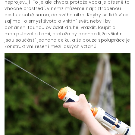
neprojevují. To je ale chyba, protože voda je přesně to
vhodné prostředí, v němž můžeme najít ztracenou
cestu k sobě sama, do svého nitra. Kdyby se lidé více
zajímali o smysl života a vnitřní svět, nebyli by
poháněni touhou ovládat druhé, vraždit, loupit a
manipulovat s lidmi, protože by pochopili, že všichni
jsou součástí jednoho celku, a že pouze spolupráce je
konstruktivní řešení mezilidských vztahů.