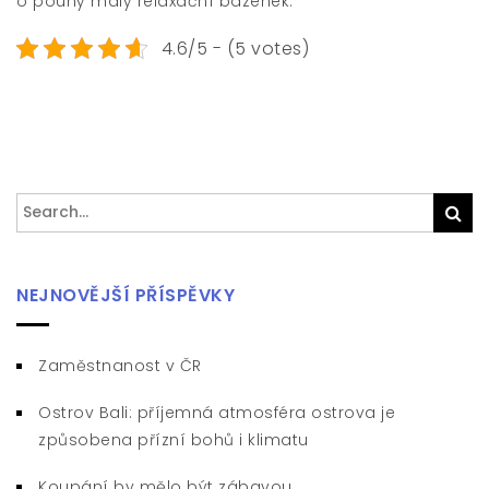
o pouhý malý relaxační bazének.
4.6/5 - (5 votes)
Search
Sea
for:
NEJNOVĚJŠÍ PŘÍSPĚVKY
Zaměstnanost v ČR
Ostrov Bali: příjemná atmosféra ostrova je
způsobena přízní bohů i klimatu
Koupání by mělo být zábavou