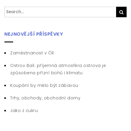
Search
Sea
for:
NEJNOVĚJŠÍ PŘÍSPĚVKY
Zaměstnanost v ČR
Ostrov Bali: příjemná atmosféra ostrova je
způsobena přízní bohů i klimatu
Koupání by mělo být zábavou
Trhy, obchody, obchodní domy
Jako z cukru