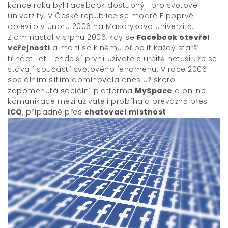
konce roku byl Facebook dostupný i pro světové
univerzity. V České republice se modré F poprvé
objevilo v únoru 2006 na Masarykovo univerzitě.
Zlom nastal v srpnu 2006, kdy se
Facebook otevřel
veřejnosti
a mohl se k němu připojit každý starší
třinácti let. Tehdejší první uživatelé určitě netušili, že se
stávají součástí světového fenoménu. V roce 2006
sociálním sítím dominovala dnes už skoro
zapomenutá sociální platforma
MySpace
a online
komunikace mezi uživateli probíhala převážně přes
ICQ
, případně přes
chatovací místnost
.