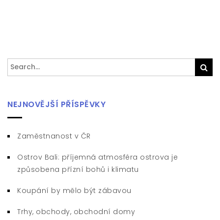
Search
Sea
for:
NEJNOVĚJŠÍ PŘÍSPĚVKY
Zaměstnanost v ČR
Ostrov Bali: příjemná atmosféra ostrova je
způsobena přízní bohů i klimatu
Koupání by mělo být zábavou
Trhy, obchody, obchodní domy