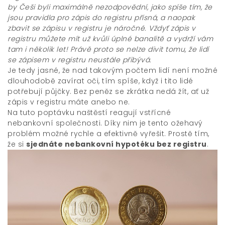
by Češi byli maximálně nezodpovědní, jako spíše tím, že
jsou pravidla pro zápis do registru přísná, a naopak
zbavit se zápisu v registru je náročné. Vždyť zápis v
registru můžete mít už kvůli úplné banalitě a vydrží vám
tam i několik let! Právě proto se nelze divit tomu, že lidí
se zápisem v registru neustále přibývá.
Je tedy jasné, že nad takovým počtem lidí není možné
dlouhodobě zavírat oči, tím spíše, když i tito lidé
potřebují půjčky. Bez peněz se zkrátka nedá žít, ať už
zápis v registru máte anebo ne.
Na tuto poptávku naštěstí reagují vstřícné
nebankovní společnosti. Díky nim je tento ožehavý
problém možné rychle a efektivně vyřešit. Prostě tím,
že si
sjednáte nebankovní hypotéku bez registru
.