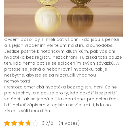
Ovšem pozor by si měli dát všichni, kdo jsou s penězi
a s jejich vracením věřitelům na štíru dlouhodobě.
Jestliže patříte k notorickým dlužníkům, pak vás ani
hypotéka bez registru nezachrání. Tu získá totiž pouze
ten, kdo nemá potíže se splácením svých závazků. A
protože se jedná o nebankovní hypotéku, tak je
nezbytné, abyste se za ni zaručili vhodnou
nemovitostí.
Přestože americká hypotéka bez registru není úplně
pro všechny, ale pouze pro ty, kdo dokáží bez potíží
splácet, tak se jedná o úžasnou šanci pro celou řadu
lidí, neboť zápisem v registru nejvíc trpí ti, kdo ho
získali kvůli banalitám.
3.7/5 - (4 votes)