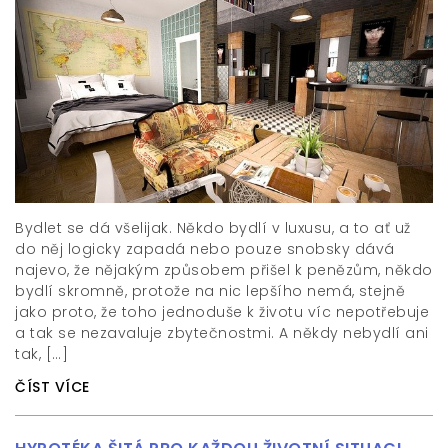
Bydlet se dá všelijak. Někdo bydlí v luxusu, a to ať už
do něj logicky zapadá nebo pouze snobsky dává
najevo, že nějakým způsobem přišel k penězům, někdo
bydlí skromně, protože na nic lepšího nemá, stejně
jako proto, že toho jednoduše k životu víc nepotřebuje
a tak se nezavaluje zbytečnostmi. A někdy nebydlí ani
tak, […]
ČÍST VÍCE