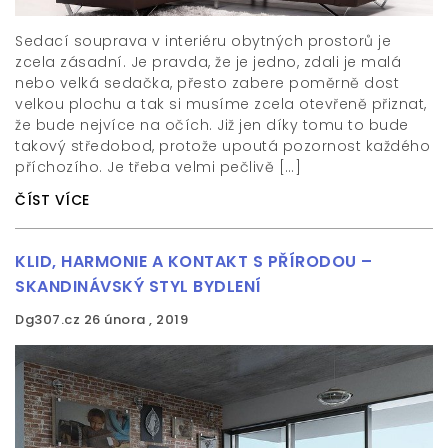
Sedací souprava v interiéru obytných prostorů je
zcela zásadní. Je pravda, že je jedno, zdali je malá
nebo velká sedačka, přesto zabere poměrně dost
velkou plochu a tak si musíme zcela otevřeně přiznat,
že bude nejvíce na očích. Již jen díky tomu to bude
takový středobod, protože upoutá pozornost každého
příchozího. Je třeba velmi pečlivě […]
ČÍST VÍCE
KLID, HARMONIE A KONTAKT S PŘÍRODOU –
SKANDINÁVSKÝ STYL BYDLENÍ
Dg307.cz
26 února , 2019