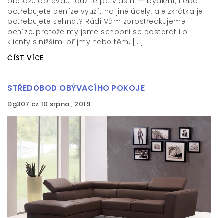
protože opravdu toužíte po vlastním bydlení, nebo
potřebujete peníze využít na jiné účely, ale zkrátka je
potřebujete sehnat? Rádi Vám zprostředkujeme
peníze, protože my jsme schopni se postarat i o
klienty s nižšími příjmy nebo těm, […]
ČÍST VÍCE
STŘEDOBOD OBÝVACÍHO POKOJE
Dg307.cz
10 srpna , 2019