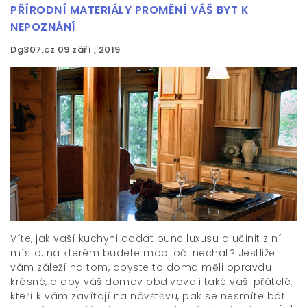
PŘÍRODNÍ MATERIÁLY PROMĚNÍ VÁŠ BYT K
NEPOZNÁNÍ
Dg307.cz
09 září , 2019
Víte, jak vaší kuchyni dodat punc luxusu a učinit z ní
místo, na kterém budete moci oči nechat? Jestliže
vám záleží na tom, abyste to doma měli opravdu
krásné, a aby váš domov obdivovali také vaši přátelé,
kteří k vám zavítají na návštěvu, pak se nesmíte bát