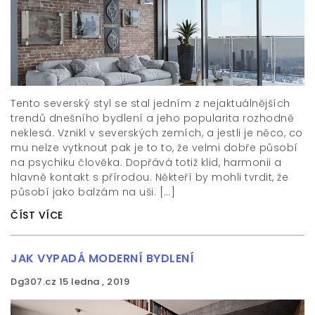
Tento severský styl se stal jedním z nejaktuálnějších
trendů dnešního bydlení a jeho popularita rozhodně
neklesá. Vznikl v severských zemích, a jestli je něco, co
mu nelze vytknout pak je to to, že velmi dobře působí
na psychiku člověka. Dopřává totiž klid, harmonii a
hlavně kontakt s přírodou. Někteří by mohli tvrdit, že
působí jako balzám na uši. […]
ČÍST VÍCE
JAK VYPADÁ MODERNÍ BYDLENÍ
Dg307.cz
15 ledna , 2019