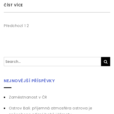
ČÍST VÍCE
Stránkování
Předchozí
1
2
příspěvků
Search
Sea
for:
NEJNOVĚJŠÍ PŘÍSPĚVKY
Zaměstnanost v ČR
Ostrov Bali: příjemná atmosféra ostrova je