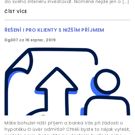
do svého interiéru investovat. Nicméně nejde jen o […]
ČÍST VÍCE
ŘEŠENÍ I PRO KLIENTY S NIŽŠÍM PŘÍJMEM
Dg307.cz
16 srpna , 2019
Máte bohužel nižší příjem a banka Vás při žádosti o
hypotéku či úvěr odmítla? Chtěli byste to nějak vyřešit,