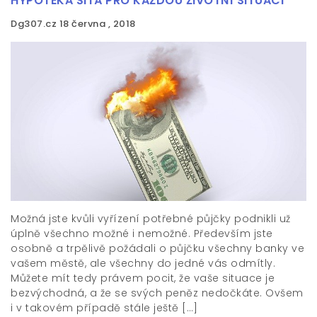
HYPOTÉKA ŠITÁ PRO KAŽDOU ŽIVOTNÍ SITUACI
Dg307.cz
18 června , 2018
Možná jste kvůli vyřízení potřebné půjčky podnikli už
úplně všechno možné i nemožné. Především jste
osobně a trpělivě požádali o půjčku všechny banky ve
vašem městě, ale všechny do jedné vás odmítly.
Můžete mít tedy právem pocit, že vaše situace je
bezvýchodná, a že se svých peněz nedočkáte. Ovšem
i v takovém případě stále ještě […]