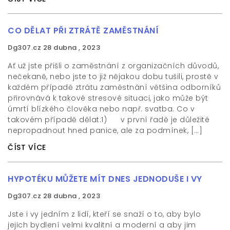
CO DĚLAT PŘI ZTRÁTĚ ZAMĚSTNÁNÍ
Dg307.cz
28 dubna , 2023
Ať už jste přišli o zaměstnání z organizačních důvodů,
nečekaně, nebo jste to již nějakou dobu tušili, prostě v
každém případě ztrátu zaměstnání většina odborníků
přirovnává k takové stresové situaci, jako může být
úmrtí blízkého člověka nebo např. svatba. Co v
takovém případě dělat:1) v první řadě je důležité
nepropadnout hned panice, ale za podmínek, […]
ČÍST VÍCE
HYPOTÉKU MŮŽETE MÍT DNES JEDNODUŠE I VY
Dg307.cz
28 dubna , 2023
Jste i vy jedním z lidí, kteří se snaží o to, aby bylo
jejich bydlení velmi kvalitní a moderní a aby jim