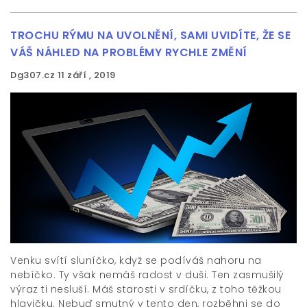
TROCHU RÝMU NA UVOLNĚNÍ, SAMI UVIDÍTE, ŽE SE
VÁŠ NÁHLED NA PROBLÉMY RYCHLE ZMĚNÍ
Dg307.cz
11 září , 2019
Venku svítí sluníčko, když se podíváš nahoru na
nebíčko. Ty však nemáš radost v duši. Ten zasmušilý
výraz ti nesluší. Máš starosti v srdíčku, z toho těžkou
hlavičku. Nebuď smutný v tento den, rozběhni se do