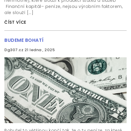
nehmotné), které slouží k produkci statků a služeb
Finanční kapitál– peníze, nejsou výrobním faktorem,
ale slouží […]
ČÍST VÍCE
BUDEME BOHATÍ
Dg307.cz
21 ledna , 2025
Bohužel to většinou končí tak, že o ty peníze, za které