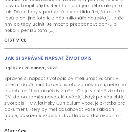
losy nakoupil přijde. Není to nic příjemného, ale je to
tak. Dá se tedy v podstatě a v poklidu říci, že koupě
losů a ani jiné loterie z nás milionáře neudělají. Jenže,
hm, co tedy učinit. Je možno přepadnout banku a
několik penízů tam […]
ČÍST VÍCE
JAK SI SPRÁVNĚ NAPSAT ŽIVOTOPIS
Dg307.cz
28 dubna , 2023
Správně si napsat životopis by měli umět všichni, v
dnešní době není taková jistota zaměstnání, nebo ho
budete chtít sami někdy změnit.Co je vlastně zkratka
CV, kterou zaměstnavatelé uvádějí, když po Vás chtějí
životopis – CV, latinsky Curriculum vitae, je zkratka pro
dokument, který by měl obsahovat Vaše základní
údaje, dosažené vzdělání, kvalifikaci a dosavadních
[…]
ČÍST VÍCE