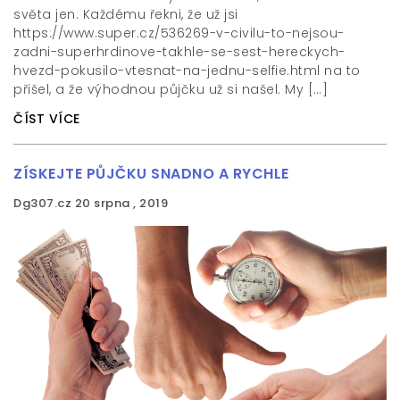
světa jen. Každému řekni, že už jsi
https://www.super.cz/536269-v-civilu-to-nejsou-
zadni-superhrdinove-takhle-se-sest-hereckych-
hvezd-pokusilo-vtesnat-na-jednu-selfie.html na to
přišel, a že výhodnou půjčku už si našel. My […]
ČÍST VÍCE
ZÍSKEJTE PŮJČKU SNADNO A RYCHLE
Dg307.cz
20 srpna , 2019