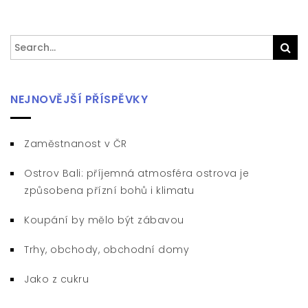
Search
Sea
for:
NEJNOVĚJŠÍ PŘÍSPĚVKY
Zaměstnanost v ČR
Ostrov Bali: příjemná atmosféra ostrova je
způsobena přízní bohů i klimatu
Koupání by mělo být zábavou
Trhy, obchody, obchodní domy
Jako z cukru