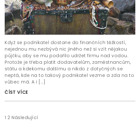
Když se podnikatel dostane do finančních těžkostí,
nejednou mu nezbývá nic jiného než si vzít nějakou
půjčku, aby se mu podařilo udržet firmu nad vodou.
Protože je třeba platit dodavatelům, zaměstnancům,
státu a kdekomu dalšímu a nikdo z dotyčných se
neptá, kde na to takový podnikatel vezme a zda na to
vůbec má. A i […]
ČÍST VÍCE
Stránkování
1
2
Následující
příspěvků