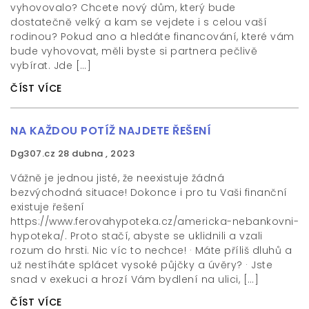
vyhovovalo? Chcete nový dům, který bude
dostatečně velký a kam se vejdete i s celou vaší
rodinou? Pokud ano a hledáte financování, které vám
bude vyhovovat, měli byste si partnera pečlivě
vybírat. Jde […]
ČÍST VÍCE
NA KAŽDOU POTÍŽ NAJDETE ŘEŠENÍ
Dg307.cz
28 dubna , 2023
Vážně je jednou jisté, že neexistuje žádná
bezvýchodná situace! Dokonce i pro tu Vaši finanční
existuje řešení
https://www.ferovahypoteka.cz/americka-nebankovni-
hypoteka/. Proto stačí, abyste se uklidnili a vzali
rozum do hrsti. Nic víc to nechce! · Máte příliš dluhů a
už nestíháte splácet vysoké půjčky a úvěry? · Jste
snad v exekuci a hrozí Vám bydlení na ulici, […]
ČÍST VÍCE