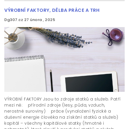
VÝROBNÍ FAKTORY, DĚLBA PRÁCE A TRH
Dg307.cz
27 února , 2025
VÝROBNÍ FAKTORY Jsou to zdroje statků a služeb. Patří
mezi ně:  přírodní zdroje (lesy, půda, vzduch,
nerostné suroviny)  práce (vynaložení fyzické a
duševní energie člověka na získání statků a služeb) 
kapitál – všechny kapitálové statky (hmotné i