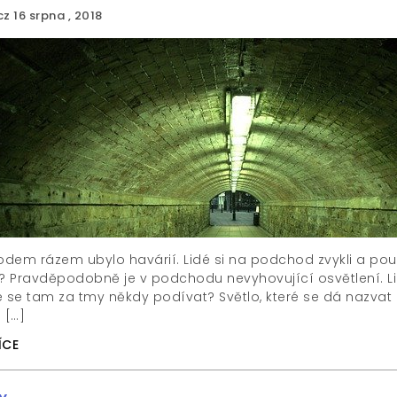
cz
16 srpna , 2018
em rázem ubylo havárií. Lidé si na podchod zvykli a používa
 Pravděpodobně je v podchodu nevyhovující osvětlení. L
ste se tam za tmy někdy podívat? Světlo, které se dá nazvat
 […]
ÍCE