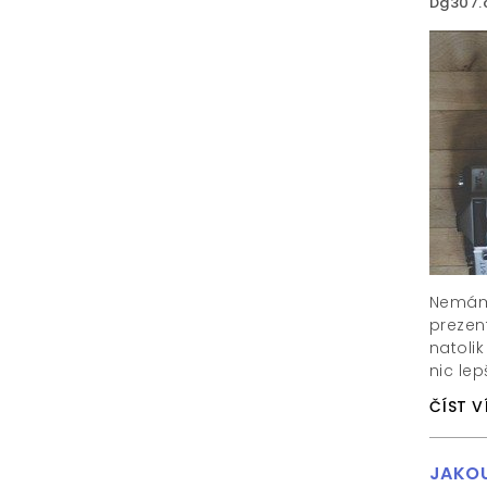
Dg307.
Nemám 
prezen
natoli
nic lep
ČÍST V
JAKOU