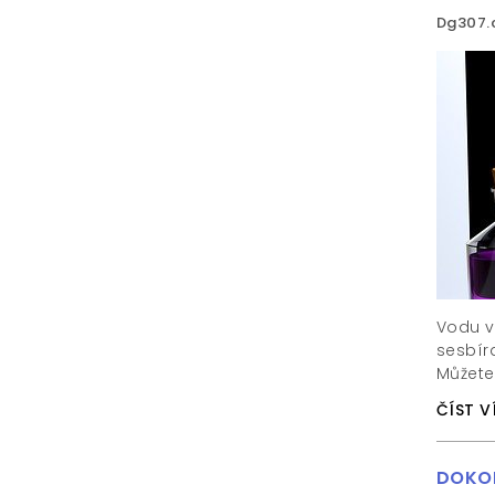
Dg307.
Vodu v
sesbíra
Můžete
ČÍST V
DOKON