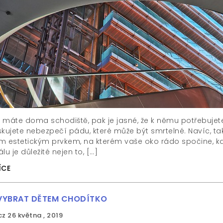
že máte doma schodiště, pak je jasné, že k němu potřebujet
riskujete nebezpečí pádu, které může být smrtelné. Navíc, t
m estetickým prvkem, na kterém vaše oko rádo spočine, kd
lu je důležité nejen to, […]
ÍCE
VYBRAT DĚTEM CHODÍTKO
cz
26 května , 2019