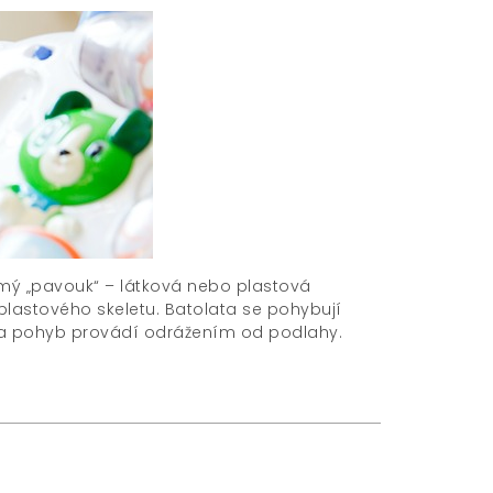
námý „pavouk“ – látková nebo plastová
lastového skeletu. Batolata se pohybují
šti a pohyb provádí odrážením od podlahy.