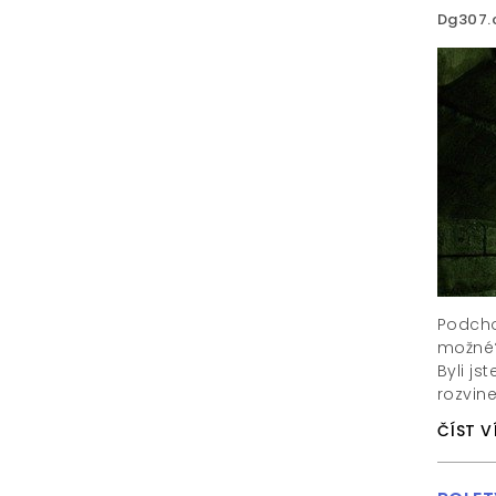
Dg307.
Podchod
možné?
Byli j
rozvine
ČÍST V