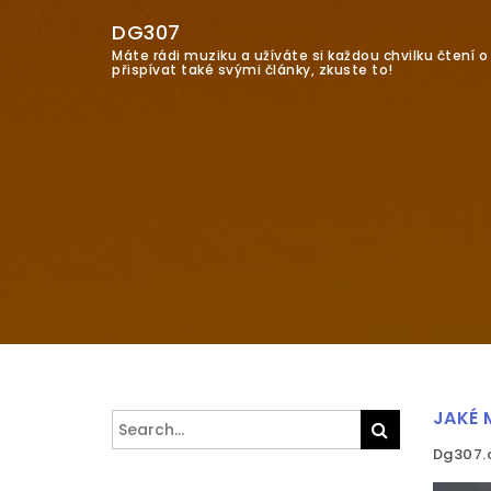
DG307
Máte rádi muziku a užíváte si každou chvilku čtení 
přispívat také svými články, zkuste to!
JAKÉ 
Search
Search
for:
Dg307.