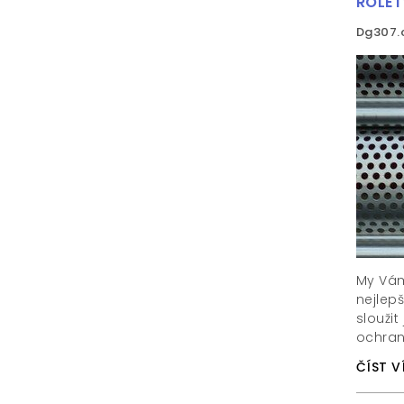
ROLET
Dg307.
My Vám 
nejlepš
sloužit
ochran
ČÍST V