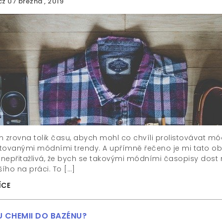
cz
07 března , 2019
zrovna tolik času, abych mohl co chvíli prolistovávat mód
tovanými módními trendy. A upřímně řečeno je mi tato obl
k nepřitažlivá, že bych se takovými módními časopisy dost
šího na práci. To […]
ÍCE
 CHEMII DO BAZÉNU?