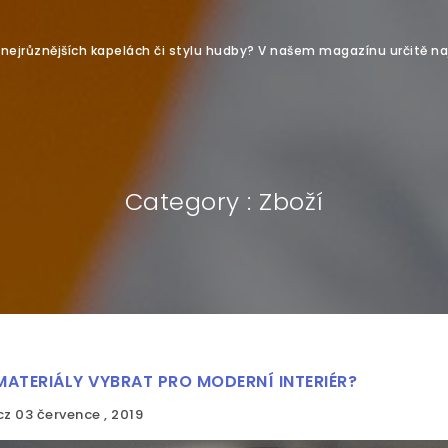
o nejrůznějších kapelách či stylu hudby? V našem magazínu určitě na
Category : Zboží
MATERIÁLY VYBRAT PRO MODERNÍ INTERIÉR?
cz
03 července , 2019