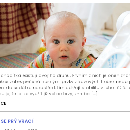
 chodítka existují dvojího druhu. Prvním z nich je onen z
ukce zabezpečená nosnými prvky z kovových trubek nebo p
ni do sedátka uprostřed, tím udržují stabilitu v jeho těži
 je, že je lze využít již velice brzy, zhruba […]
ÍCE
SE PRÝ VRACÍ