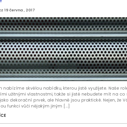
Y
cz
19 června , 2017
nabízíme skvělou nabídku, kterou jistě využijete. Naše role
ími užitnými vlastnostmi, takže si jistě nebudete mít na co
 jako dekorační prvek, ale hlavně jsou praktické. Nejen, že
ou funkci vůči nějakým jiným […]
ÍCE