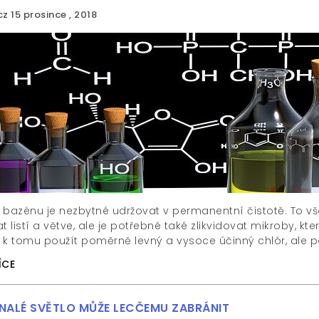
cz
15 prosince , 2018
 bazénu je nezbytné udržovat v permanentní čistotě. To v
t listí a větve, ale je potřebné také zlikvidovat mikroby, kt
 k tomu použít poměrně levný a vysoce účinný chlór, ale p
ÍCE
ALÉ SVĚTLO MŮŽE LECČEMU ZABRÁNIT