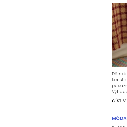
Dětská
konstr
posaze
Výhodou
ČÍST V
MÓDA 