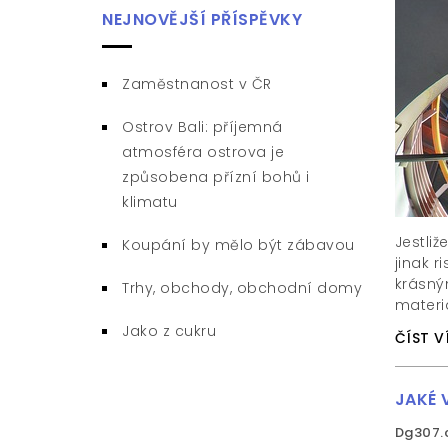
NEJNOVĚJŠÍ PŘÍSPĚVKY
Zaměstnanost v ČR
Ostrov Bali: příjemná
atmosféra ostrova je
způsobena přízní bohů i
klimatu
Jestli
Koupání by mělo být zábavou
jinak 
krásný
Trhy, obchody, obchodní domy
materiá
Jako z cukru
ČÍST V
JAKÉ 
Dg307.